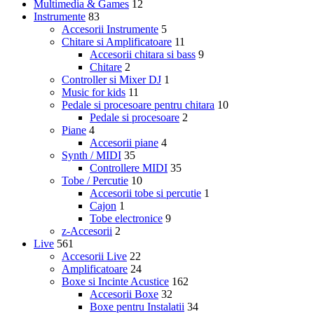
Multimedia & Games
12
Instrumente
83
Accesorii Instrumente
5
Chitare si Amplificatoare
11
Accesorii chitara si bass
9
Chitare
2
Controller si Mixer DJ
1
Music for kids
11
Pedale si procesoare pentru chitara
10
Pedale si procesoare
2
Piane
4
Accesorii piane
4
Synth / MIDI
35
Controllere MIDI
35
Tobe / Percutie
10
Accesorii tobe si percutie
1
Cajon
1
Tobe electronice
9
z-Accesorii
2
Live
561
Accesorii Live
22
Amplificatoare
24
Boxe si Incinte Acustice
162
Accesorii Boxe
32
Boxe pentru Instalatii
34