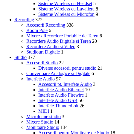
Sisteme Wireless cu Headset
5
Sisteme Wireless cu Lavaliera
8
Sisteme Wireless cu Microfon
9
Recording
372
Accesorii Recording
338
Boom Pole
6
Mixere / Recordere Portabile de Teren
6
Recordere Audio Digitale si Teren
20
Recordere Audio si Video
3
Studiouri Digitale
1
Studio
377
Accesorii Studio
22
Diverse accesorii pentru studio
21
Convertoare Analogice si Digitale
6
Interfete Audio
97
Accesorii pt. Interfete Audio
3
Interfete Audio Ethernet
10
Interfete Audio Firewire
1
Interfete Audio USB
56
Interfete Thunderbolt
26
MIDI
1
Microfoane studio
3
Mixere Studio
14
Monitoare Studio
134
Accesorii pentru Monitoare de Studio
18