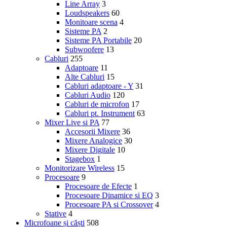
Line Array
3
Loudspeakers
60
Monitoare scena
4
Sisteme PA
2
Sisteme PA Portabile
20
Subwoofere
13
Cabluri
255
Adaptoare
11
Alte Cabluri
15
Cabluri adaptoare - Y
31
Cabluri Audio
120
Cabluri de microfon
17
Cabluri pt. Instrument
63
Mixer Live si PA
77
Accesorii Mixere
36
Mixere Analogice
30
Mixere Digitale
10
Stagebox
1
Monitorizare Wireless
15
Procesoare
9
Procesoare de Efecte
1
Procesoare Dinamice si EQ
3
Procesoare PA si Crossover
4
Stative
4
Microfoane și căști
508