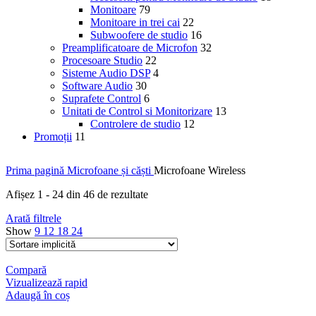
Monitoare
79
Monitoare in trei cai
22
Subwoofere de studio
16
Preamplificatoare de Microfon
32
Procesoare Studio
22
Sisteme Audio DSP
4
Software Audio
30
Suprafete Control
6
Unitati de Control si Monitorizare
13
Controlere de studio
12
Promoții
11
Prima pagină
Microfoane și căști
Microfoane Wireless
Afișez 1 - 24 din 46 de rezultate
Arată filtrele
Show
9
12
18
24
Compară
Vizualizează rapid
Adaugă în coș