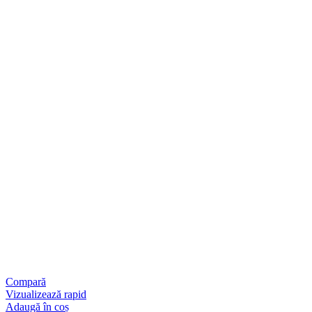
Compară
Vizualizează rapid
Adaugă în coș