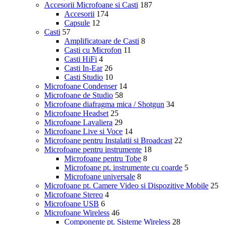
Accesorii Microfoane si Casti
187
Accesorii
174
Capsule
12
Casti
57
Amplificatoare de Casti
8
Casti cu Microfon
11
Casti HiFi
4
Casti In-Ear
26
Casti Studio
10
Microfoane Condenser
14
Microfoane de Studio
58
Microfoane diafragma mica / Shotgun
34
Microfoane Headset
25
Microfoane Lavaliera
29
Microfoane Live si Voce
14
Microfoane pentru Instalatii si Broadcast
22
Microfoane pentru instrumente
18
Microfoane pentru Tobe
8
Microfoane pt. instrumente cu coarde
5
Microfoane universale
8
Microfoane pt. Camere Video si Dispozitive Mobile
25
Microfoane Stereo
4
Microfoane USB
6
Microfoane Wireless
46
Componente pt. Sisteme Wireless
28