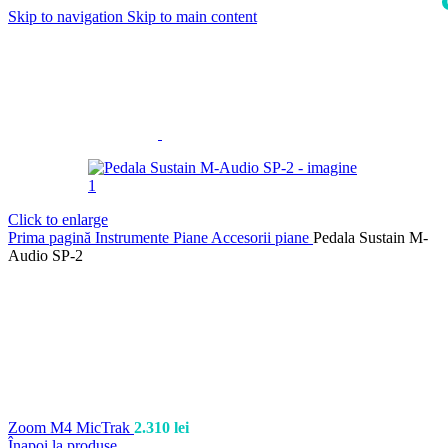
Skip to navigation
Skip to main content
i
Click to enlarge
Prima pagină
Instrumente
Piane
Accesorii piane
Pedala Sustain M-
Audio SP-2
Zoom M4 MicTrak
2.310
lei
Înapoi la produse