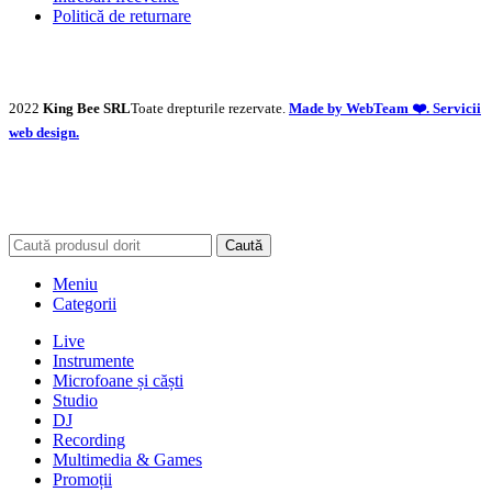
Politică de returnare
2022
King Bee SRL
Toate drepturile rezervate.
Made by WebTeam ❤️. Servicii
web design.
Caută
Meniu
Categorii
Live
Instrumente
Microfoane și căști
Studio
DJ
Recording
Multimedia & Games
Promoții