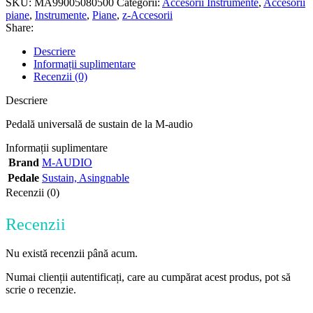
SKU:
MA99005080500
Categorii:
Accesorii Instrumente
,
Accesorii
piane
,
Instrumente
,
Piane
,
z-Accesorii
Share:
Descriere
Informații suplimentare
Recenzii (0)
Descriere
Pedală universală de sustain de la M-audio
Informații suplimentare
Brand
M-AUDIO
Pedale
Sustain, Asingnable
Recenzii (0)
Recenzii
Nu există recenzii până acum.
Numai clienții autentificați, care au cumpărat acest produs, pot să
scrie o recenzie.