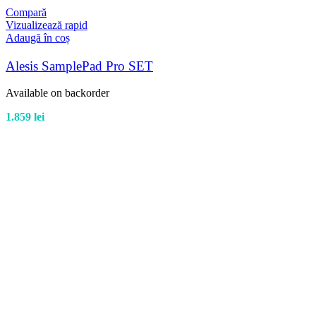
Compară
Vizualizează rapid
Adaugă în coș
Alesis SamplePad Pro SET
Available on backorder
1.859
lei