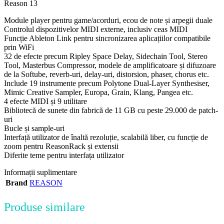
Reason 13
Module player pentru game/acorduri, ecou de note și arpegii duale
Controlul dispozitivelor MIDI externe, inclusiv ceas MIDI
Funcție Ableton Link pentru sincronizarea aplicațiilor compatibile
prin WiFi
32 de efecte precum Ripley Space Delay, Sidechain Tool, Stereo
Tool, Masterbus Compressor, modele de amplificatoare și difuzoare
de la Softube, reverb-uri, delay-uri, distorsion, phaser, chorus etc.
Include 19 instrumente precum Polytone Dual-Layer Synthesiser,
Mimic Creative Sampler, Europa, Grain, Klang, Pangea etc.
4 efecte MIDI și 9 utilitare
Bibliotecă de sunete din fabrică de 11 GB cu peste 29.000 de patch-
uri
Bucle și sample-uri
Interfață utilizator de înaltă rezoluție, scalabilă liber, cu funcție de
zoom pentru ReasonRack și extensii
Diferite teme pentru interfața utilizator
Informații suplimentare
Brand
REASON
Produse similare