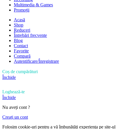
Multimedia & Games
Promoții
Acasă
Shop
Reduceri
Întrebări frecvente
Blog
Contact
Favorite
Compară
Autentificare/Înregistrare
Coș de cumpărături
Închide
Loghează-te
Închide
Nu aveți cont ?
Creați un cont
Folosim cookie-uri pentru a vă îmbunătăți experiența pe site-ul