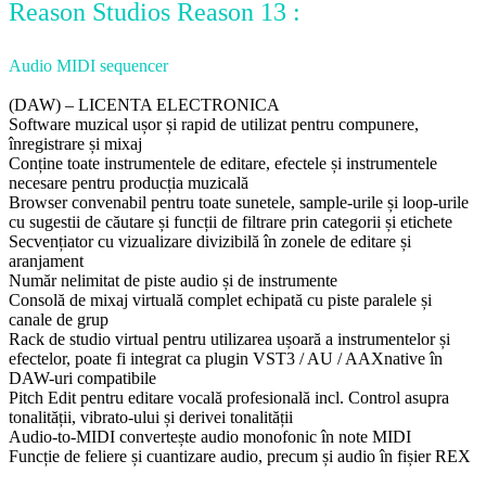
Reason Studios Reason 13 :
Audio MIDI sequencer
(DAW) – LICENTA ELECTRONICA
Software muzical ușor și rapid de utilizat pentru compunere,
înregistrare și mixaj
Conține toate instrumentele de editare, efectele și instrumentele
necesare pentru producția muzicală
Browser convenabil pentru toate sunetele, sample-urile și loop-urile
cu sugestii de căutare și funcții de filtrare prin categorii și etichete
Secvențiator cu vizualizare divizibilă în zonele de editare și
aranjament
Număr nelimitat de piste audio și de instrumente
Consolă de mixaj virtuală complet echipată cu piste paralele și
canale de grup
Rack de studio virtual pentru utilizarea ușoară a instrumentelor și
efectelor, poate fi integrat ca plugin VST3 / AU / AAXnative în
DAW-uri compatibile
Pitch Edit pentru editare vocală profesională incl. Control asupra
tonalității, vibrato-ului și derivei tonalității
Audio-to-MIDI convertește audio monofonic în note MIDI
Funcție de feliere și cuantizare audio, precum și audio în fișier REX