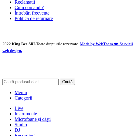
Reclamații
Cum comand ?
Întrebări frecvente
Politică de returnare
2022
King Bee SRL
Toate drepturile rezervate.
Made by WebTeam ❤️. Servicii
web design.
Caută
Meniu
Categorii
Live
Instrumente
Microfoane și căști
Studio
DJ
Recording