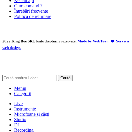
Reclamații
Cum comand ?
Întrebări frecvente
Politică de returnare
2022
King Bee SRL
Toate drepturile rezervate.
Made by WebTeam ❤️. Servicii
web design.
Caută
Meniu
Categorii
Live
Instrumente
Microfoane și căști
Studio
DJ
Recording