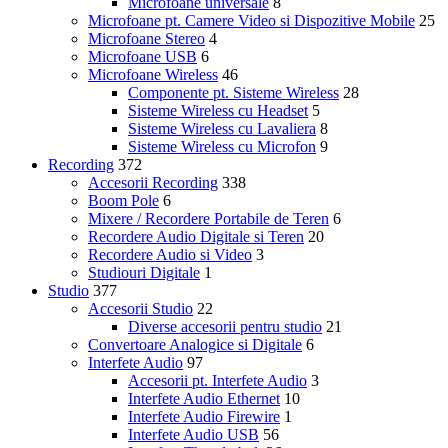
Microfoane universale
8
Microfoane pt. Camere Video si Dispozitive Mobile
25
Microfoane Stereo
4
Microfoane USB
6
Microfoane Wireless
46
Componente pt. Sisteme Wireless
28
Sisteme Wireless cu Headset
5
Sisteme Wireless cu Lavaliera
8
Sisteme Wireless cu Microfon
9
Recording
372
Accesorii Recording
338
Boom Pole
6
Mixere / Recordere Portabile de Teren
6
Recordere Audio Digitale si Teren
20
Recordere Audio si Video
3
Studiouri Digitale
1
Studio
377
Accesorii Studio
22
Diverse accesorii pentru studio
21
Convertoare Analogice si Digitale
6
Interfete Audio
97
Accesorii pt. Interfete Audio
3
Interfete Audio Ethernet
10
Interfete Audio Firewire
1
Interfete Audio USB
56