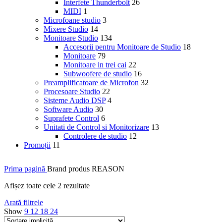
Interfete Thunderbolt
26
MIDI
1
Microfoane studio
3
Mixere Studio
14
Monitoare Studio
134
Accesorii pentru Monitoare de Studio
18
Monitoare
79
Monitoare in trei cai
22
Subwoofere de studio
16
Preamplificatoare de Microfon
32
Procesoare Studio
22
Sisteme Audio DSP
4
Software Audio
30
Suprafete Control
6
Unitati de Control si Monitorizare
13
Controlere de studio
12
Promoții
11
Prima pagină
Brand produs
REASON
Afișez toate cele 2 rezultate
Arată filtrele
Show
9
12
18
24