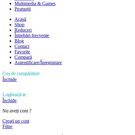
Multimedia & Games
Promoții
Acasă
Shop
Reduceri
Întrebări frecvente
Blog
Contact
Favorite
Compară
Autentificare/Înregistrare
Coș de cumpărături
Închide
Loghează-te
Închide
Nu aveți cont ?
Creați un cont
Filtre