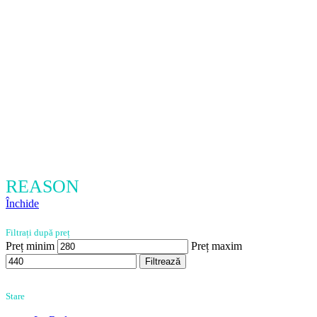
REASON
Închide
Filtrați după preț
Preț minim
Preț maxim
Filtrează
Stare