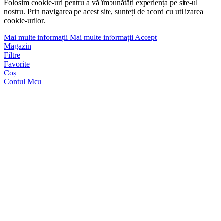
Folosim cookie-uri pentru a vă îmbunătăți experiența pe site-ul
nostru. Prin navigarea pe acest site, sunteți de acord cu utilizarea
cookie-urilor.
Mai multe informații
Mai multe informații
Accept
Magazin
Filtre
Favorite
Coș
Contul Meu