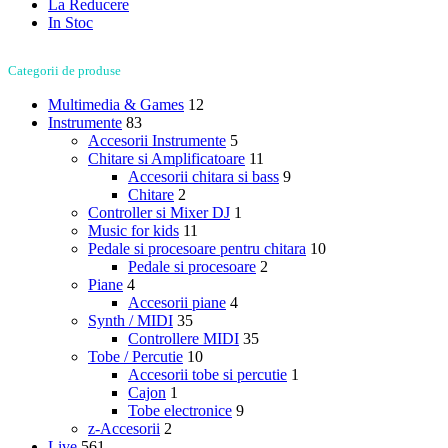
La Reducere
In Stoc
Categorii de produse
Multimedia & Games
12
Instrumente
83
Accesorii Instrumente
5
Chitare si Amplificatoare
11
Accesorii chitara si bass
9
Chitare
2
Controller si Mixer DJ
1
Music for kids
11
Pedale si procesoare pentru chitara
10
Pedale si procesoare
2
Piane
4
Accesorii piane
4
Synth / MIDI
35
Controllere MIDI
35
Tobe / Percutie
10
Accesorii tobe si percutie
1
Cajon
1
Tobe electronice
9
z-Accesorii
2
Live
561