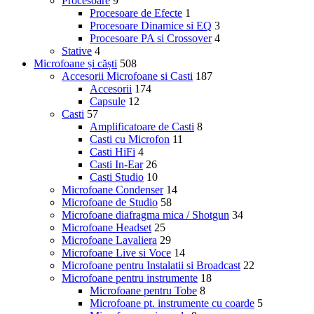
Procesoare
9
Procesoare de Efecte
1
Procesoare Dinamice si EQ
3
Procesoare PA si Crossover
4
Stative
4
Microfoane și căști
508
Accesorii Microfoane si Casti
187
Accesorii
174
Capsule
12
Casti
57
Amplificatoare de Casti
8
Casti cu Microfon
11
Casti HiFi
4
Casti In-Ear
26
Casti Studio
10
Microfoane Condenser
14
Microfoane de Studio
58
Microfoane diafragma mica / Shotgun
34
Microfoane Headset
25
Microfoane Lavaliera
29
Microfoane Live si Voce
14
Microfoane pentru Instalatii si Broadcast
22
Microfoane pentru instrumente
18
Microfoane pentru Tobe
8
Microfoane pt. instrumente cu coarde
5