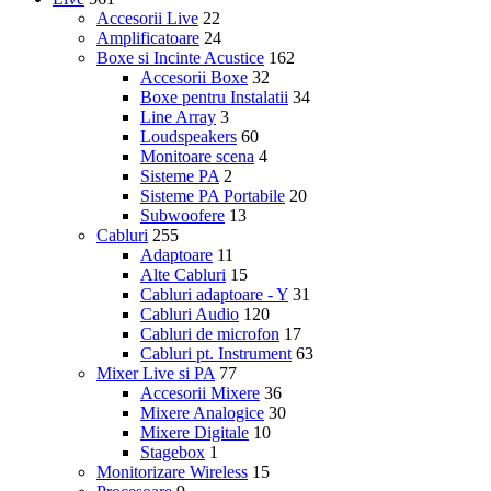
Accesorii Live
22
Amplificatoare
24
Boxe si Incinte Acustice
162
Accesorii Boxe
32
Boxe pentru Instalatii
34
Line Array
3
Loudspeakers
60
Monitoare scena
4
Sisteme PA
2
Sisteme PA Portabile
20
Subwoofere
13
Cabluri
255
Adaptoare
11
Alte Cabluri
15
Cabluri adaptoare - Y
31
Cabluri Audio
120
Cabluri de microfon
17
Cabluri pt. Instrument
63
Mixer Live si PA
77
Accesorii Mixere
36
Mixere Analogice
30
Mixere Digitale
10
Stagebox
1
Monitorizare Wireless
15