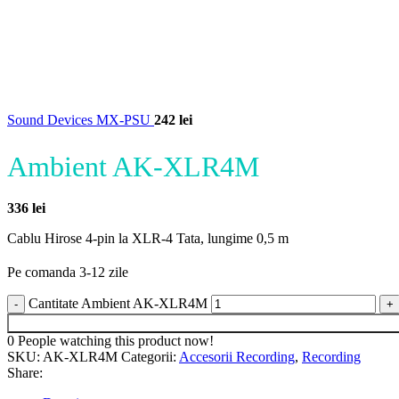
Sound Devices MX-PSU
242
lei
Ambient AK-XLR4M
336
lei
Cablu Hirose 4-pin la XLR-4 Tata, lungime 0,5 m
Pe comanda 3-12 zile
Cantitate Ambient AK-XLR4M
0
People watching this product now!
SKU:
AK-XLR4M
Categorii:
Accesorii Recording
,
Recording
Share: