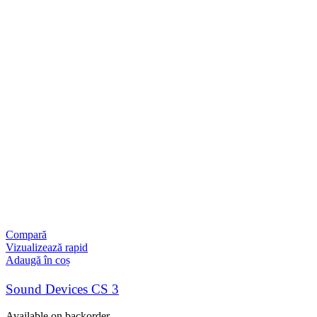
Compară
Vizualizează rapid
Adaugă în coș
Sound Devices CS 3
Available on backorder