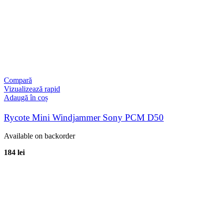
Compară
Vizualizează rapid
Adaugă în coș
Rycote Mini Windjammer Sony PCM D50
Available on backorder
184
lei