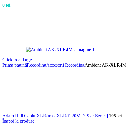
0
lei
Click to enlarge
Prima pagină
Recording
Accesorii Recording
Ambient AK-XLR4M
Adam Hall Cablu XLR(m) - XLR(t) 20M [3 Star Series]
105
lei
Înapoi la produse