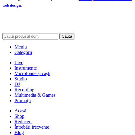
web design.
Caută
Meniu
Categorii
Live
Instrumente
Microfoane și căști
Studio
DJ
Recording
Multimedia & Games
Promoții
Acasă
Shop
Reduceri
Întrebări frecvente
Blog