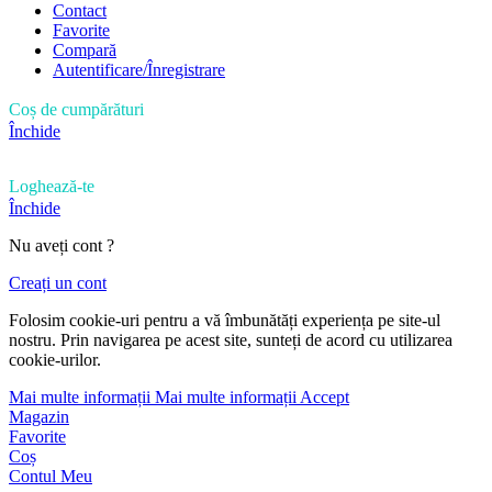
Contact
Favorite
Compară
Autentificare/Înregistrare
Coș de cumpărături
Închide
Loghează-te
Închide
Nu aveți cont ?
Creați un cont
Folosim cookie-uri pentru a vă îmbunătăți experiența pe site-ul
nostru. Prin navigarea pe acest site, sunteți de acord cu utilizarea
cookie-urilor.
Mai multe informații
Mai multe informații
Accept
Magazin
Favorite
Coș
Contul Meu