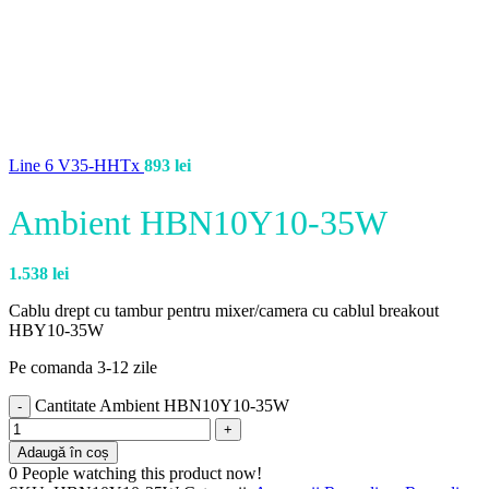
Line 6 V35-HHTx
893
lei
Ambient HBN10Y10-35W
1.538
lei
Cablu drept cu tambur pentru mixer/camera cu cablul breakout
HBY10-35W
Pe comanda 3-12 zile
Cantitate Ambient HBN10Y10-35W
Adaugă în coș
0
People watching this product now!