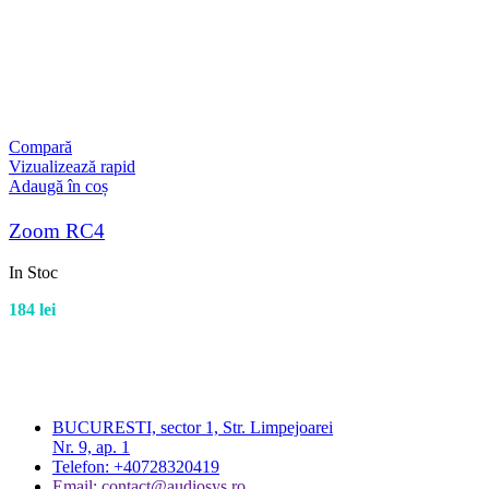
Compară
Vizualizează rapid
Adaugă în coș
Zoom RC4
In Stoc
184
lei
BUCURESTI, sector 1, Str. Limpejoarei
Nr. 9, ap. 1
Telefon: +40728320419
Email: contact@audiosys.ro