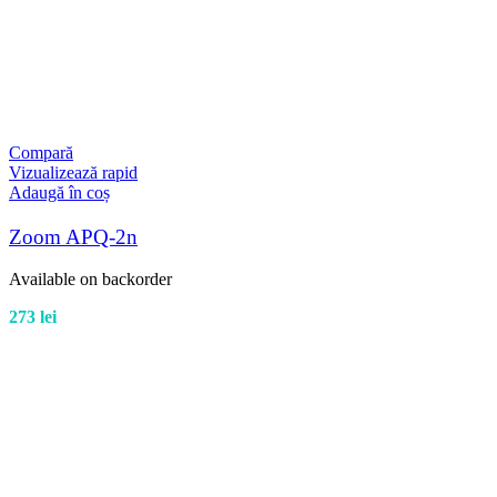
Compară
Vizualizează rapid
Adaugă în coș
Zoom APQ-2n
Available on backorder
273
lei