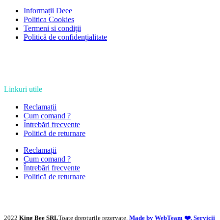
Informații Deee
Politica Cookies
Termeni si condiții
Politică de confidențialitate
Linkuri utile
Reclamații
Cum comand ?
Întrebări frecvente
Politică de returnare
Reclamații
Cum comand ?
Întrebări frecvente
Politică de returnare
2022
King Bee SRL
Toate drepturile rezervate.
Made by WebTeam ❤️. Servicii