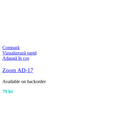
Compară
Vizualizează rapid
Adaugă în coș
Zoom AD-17
Available on backorder
79
lei