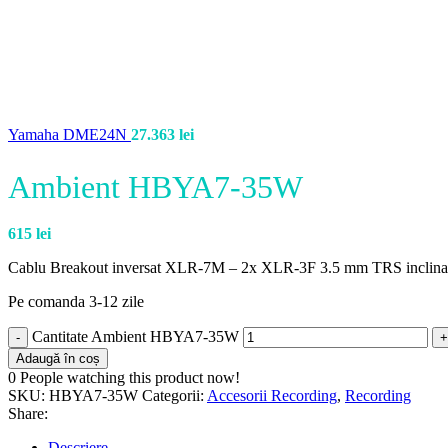
Yamaha DME24N
27.363
lei
Ambient HBYA7-35W
615
lei
Cablu Breakout inversat XLR-7M – 2x XLR-3F 3.5 mm TRS inclina
Pe comanda 3-12 zile
Cantitate Ambient HBYA7-35W
Adaugă în coș
0
People watching this product now!
SKU:
HBYA7-35W
Categorii:
Accesorii Recording
,
Recording
Share:
Descriere