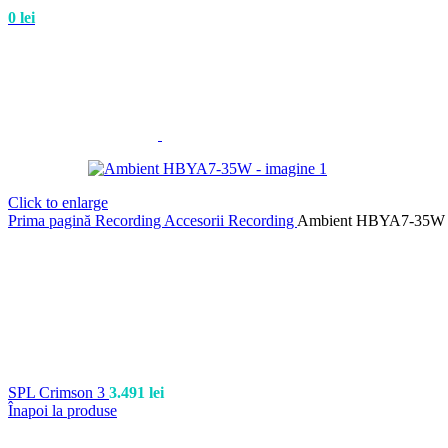
0
lei
Click to enlarge
Prima pagină
Recording
Accesorii Recording
Ambient HBYA7-35W
SPL Crimson 3
3.491
lei
Înapoi la produse