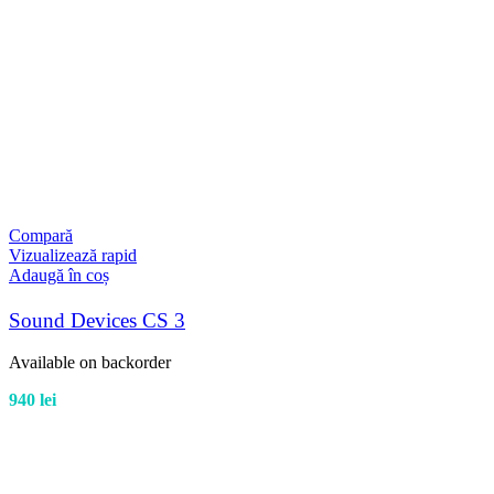
Compară
Vizualizează rapid
Adaugă în coș
Sound Devices CS 3
Available on backorder
940
lei