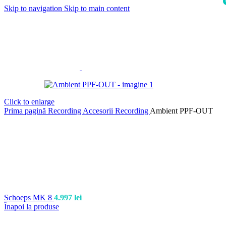
Skip to navigation
Skip to main content
i
Click to enlarge
Prima pagină
Recording
Accesorii Recording
Ambient PPF-OUT
Schoeps MK 8
4.997
lei
Înapoi la produse