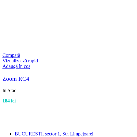
Compară
Vizualizează rapid
Adaugă în coș
Zoom RC4
In Stoc
184
lei
BUCURESTI, sector 1, Str. Limpejoarei