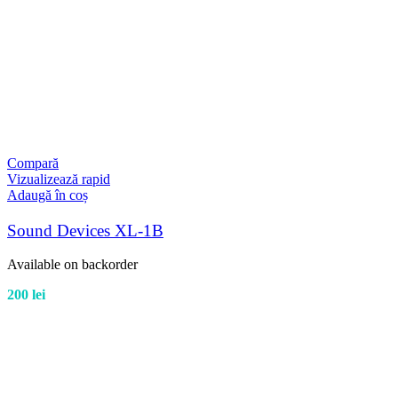
Compară
Vizualizează rapid
Adaugă în coș
Sound Devices XL-1B
Available on backorder
200
lei