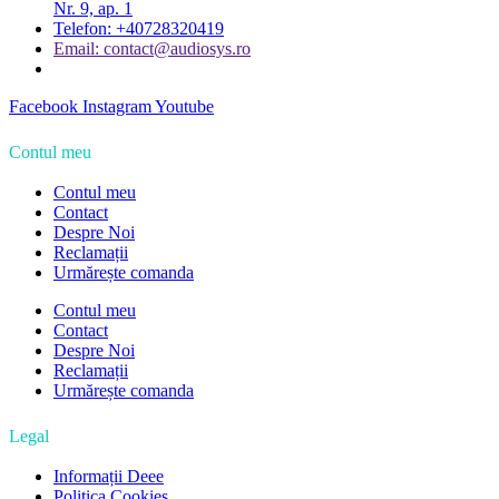
Nr. 9, ap. 1
Telefon: +40728320419
Email: contact@audiosys.ro
Facebook
Instagram
Youtube
Contul meu
Contul meu
Contact
Despre Noi
Reclamații
Urmărește comanda
Contul meu
Contact
Despre Noi
Reclamații
Urmărește comanda
Legal
Informații Deee
Politica Cookies