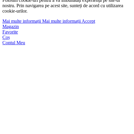
Folosim cookie-uri pentru a vă îmbunătăți experiența pe site-ul
nostru. Prin navigarea pe acest site, sunteți de acord cu utilizarea
cookie-urilor.
Mai multe informații
Mai multe informații
Accept
Magazin
Favorite
Coș
Contul Meu