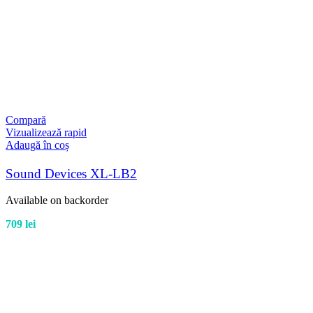
Compară
Vizualizează rapid
Adaugă în coș
Sound Devices XL-LB2
Available on backorder
709
lei