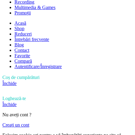
Recording
Multimedia & Games
Promoții
Acasă
Shop
Reduceri
Întrebări frecvente
Blog
Contact
Favorite
Compară
Autentificare/Înregistrare
Coș de cumpărături
Închide
Loghează-te
Închide
Nu aveți cont ?
Creați un cont