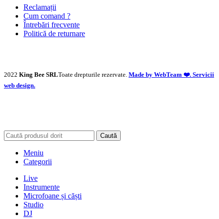
Reclamații
Cum comand ?
Întrebări frecvente
Politică de returnare
2022
King Bee SRL
Toate drepturile rezervate.
Made by WebTeam ❤️. Servicii
web design.
Caută
Meniu
Categorii
Live
Instrumente
Microfoane și căști
Studio
DJ