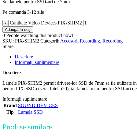
Set lamele pentru SSD-uri de 7mm
Pe comanda 3-12 zile
Cantitate Video Devices PIX-SHIM2
Adaugă în coș
0
People watching this product now!
SKU:
PIX-SHIM2
Categorii:
Accesorii Recording
,
Recording
Share:
Descriere
Informații suplimentare
Descriere
Lamele PIX-SHIM2 permit drivere-lor SSD de 7mm sa fie utilizate in 
pentru PIX-SSD5 (seria Intel 520), iar lamela mare pentru SSD-uri d
Informații suplimentare
Brand
SOUND DEVICES
Tip
Lamela SSD
Produse similare