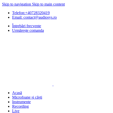
Skip to navigation
Skip to main content
Telefon:+40728320419
Email: contact@audiosys.ro
Întrebări frecvente
Urmărește comanda
Acasă
Microfoane și căști
Instrumente
Recording
Live