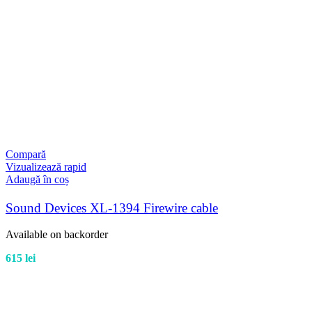
Compară
Vizualizează rapid
Adaugă în coș
Sound Devices XL-1394 Firewire cable
Available on backorder
615
lei