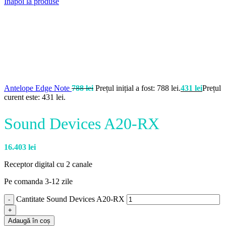
Înapoi la produse
Antelope Edge Note
788
lei
Prețul inițial a fost: 788 lei.
431
lei
Prețul
curent este: 431 lei.
Sound Devices A20-RX
16.403
lei
Receptor digital cu 2 canale
Pe comanda 3-12 zile
Cantitate Sound Devices A20-RX
Adaugă în coș