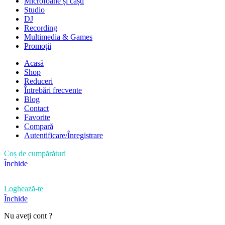
Microfoane și căști
Studio
DJ
Recording
Multimedia & Games
Promoții
Acasă
Shop
Reduceri
Întrebări frecvente
Blog
Contact
Favorite
Compară
Autentificare/Înregistrare
Coș de cumpărături
Închide
Loghează-te
Închide
Nu aveți cont ?