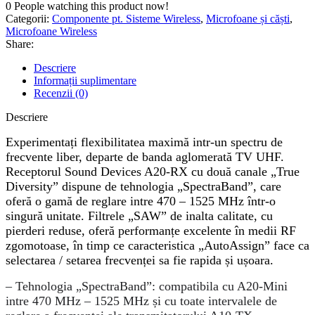
0
People watching this product now!
Categorii:
Componente pt. Sisteme Wireless
,
Microfoane și căști
,
Microfoane Wireless
Share:
Descriere
Informații suplimentare
Recenzii (0)
Descriere
Experimentați flexibilitatea maximă intr-un spectru de
frecvente liber, departe de banda aglomerată TV UHF.
Receptorul Sound Devices A20-RX cu două canale „True
Diversity” dispune de tehnologia „SpectraBand”, care
oferă o gamă de reglare intre 470 – 1525 MHz într-o
singură unitate. Filtrele „SAW” de inalta calitate, cu
pierderi reduse, oferă performanțe excelente în medii RF
zgomotoase, în timp ce caracteristica „AutoAssign” face ca
selectarea / setarea frecvenței sa fie rapida și ușoara.
– Tehnologia „SpectraBand”: compatibila cu A20-Mini
intre 470 MHz – 1525 MHz și cu toate intervalele de