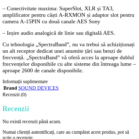
– Conectivitate maxima: SuperSlot, XLR și TA3,
amplificator pentru căști A-RXMON și adaptor slot pentru
camera A-15PIN cu două canale AES Sony
– Ieșire audio analogică de linie sau digitală AES.
Cu tehnologia „SpectraBand”, nu va trebui să achiziționați
un alt receptor dedicat unei anumite țări sau benzi de
frecvență. „SpectraBand” vă oferă acces la aproape dublul
frecvențelor disponibile cu alte sisteme din întreaga lume –
aproape 2600 de canale disponibile.
Informații suplimentare
Brand
SOUND DEVICES
Recenzii (0)
Recenzii
Nu există recenzii până acum.
Numai clienții autentificați, care au cumpărat acest produs, pot să
scrie o recenzie.