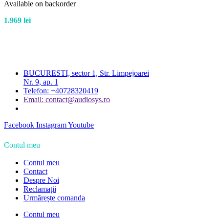
Available on backorder
1.969
lei
BUCURESTI, sector 1, Str. Limpejoarei
Nr. 9, ap. 1
Telefon: +40728320419
Email: contact@audiosys.ro
Facebook
Instagram
Youtube
Contul meu
Contul meu
Contact
Despre Noi
Reclamații
Urmărește comanda
Contul meu