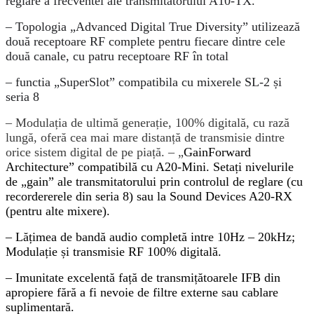
reglare a frecventei ale transmitatorului A10-TX.
– Topologia „Advanced Digital True Diversity” utilizează
două receptoare RF complete pentru fiecare dintre cele
două canale, cu patru receptoare RF în total
– functia „SuperSlot” compatibila cu mixerele SL-2 și
seria 8
– Modulația de ultimă generație, 100% digitală, cu rază
lungă, oferă cea mai mare distanță de transmisie dintre
orice sistem digital de pe piață.
– „
GainForward
Architecture” compatibilă cu A20-Mini. Setați nivelurile
de „gain” ale transmitatorului prin controlul de reglare (cu
recordererele din seria 8) sau la Sound Devices A20-RX
(pentru alte mixere).
– Lățimea de bandă audio completă intre 10Hz – 20kHz;
Modulație și transmisie RF 100% digitală.
– Imunitate excelentă față de transmițătoarele IFB din
apropiere fără a fi nevoie de filtre externe sau cablare
suplimentară.