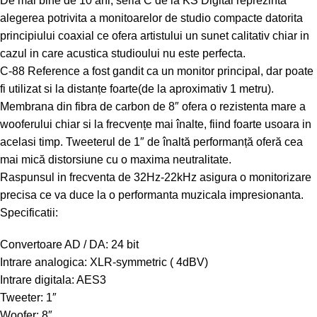
De mai bine de 10 ani, seria C de la KS Digital reprezinta
alegerea potrivita a monitoarelor de studio compacte datorita
principiului coaxial ce ofera artistului un sunet calitativ chiar in
cazul in care acustica studioului nu este perfecta.
C-88 Reference a fost gandit ca un monitor principal, dar poate
fi utilizat si la distanțe foarte(de la aproximativ 1 metru).
Membrana din fibra de carbon de 8″ ofera o rezistenta mare a
wooferului chiar si la frecvențe mai înalte, fiind foarte usoara in
acelasi timp. Tweeterul de 1″ de înaltă performanță oferă cea
mai mică distorsiune cu o maxima neutralitate.
Raspunsul in frecventa de 32Hz-22kHz asigura o monitorizare
precisa ce va duce la o performanta muzicala impresionanta.
Specificatii:
Convertoare AD / DA: 24 bit
Intrare analogica: XLR-symmetric ( 4dBV)
Intrare digitala: AES3
Tweeter: 1″
Woofer: 8″