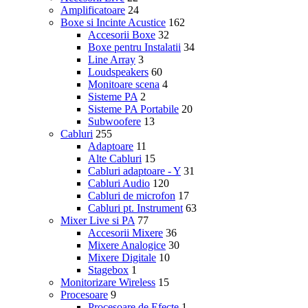
Amplificatoare
24
Boxe si Incinte Acustice
162
Accesorii Boxe
32
Boxe pentru Instalatii
34
Line Array
3
Loudspeakers
60
Monitoare scena
4
Sisteme PA
2
Sisteme PA Portabile
20
Subwoofere
13
Cabluri
255
Adaptoare
11
Alte Cabluri
15
Cabluri adaptoare - Y
31
Cabluri Audio
120
Cabluri de microfon
17
Cabluri pt. Instrument
63
Mixer Live si PA
77
Accesorii Mixere
36
Mixere Analogice
30
Mixere Digitale
10
Stagebox
1
Monitorizare Wireless
15
Procesoare
9
Procesoare de Efecte
1