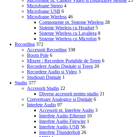
Microfoane pt. Camere Video si Dispozitive Mobile
25
Microfoane Stereo
4
Microfoane USB
6
Microfoane Wireless
46
Componente pt. Sisteme Wireless
28
Sisteme Wireless cu Headset
5
Sisteme Wireless cu Lavaliera
8
Sisteme Wireless cu Microfon
9
Recording
372
Accesorii Recording
338
Boom Pole
6
Mixere / Recordere Portabile de Teren
6
Recordere Audio Digitale si Teren
20
Recordere Audio si Video
3
Studiouri Digitale
1
Studio
377
Accesorii Studio
22
Diverse accesorii pentru studio
21
Convertoare Analogice si Digitale
6
Interfete Audio
97
Accesorii pt. Interfete Audio
3
Interfete Audio Ethernet
10
Interfete Audio Firewire
1
Interfete Audio USB
56
Interfete Thunderbolt
26