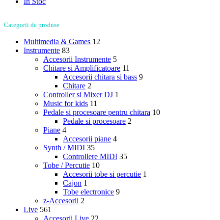
In Stoc
Categorii de produse
Multimedia & Games
12
Instrumente
83
Accesorii Instrumente
5
Chitare si Amplificatoare
11
Accesorii chitara si bass
9
Chitare
2
Controller si Mixer DJ
1
Music for kids
11
Pedale si procesoare pentru chitara
10
Pedale si procesoare
2
Piane
4
Accesorii piane
4
Synth / MIDI
35
Controllere MIDI
35
Tobe / Percutie
10
Accesorii tobe si percutie
1
Cajon
1
Tobe electronice
9
z-Accesorii
2
Live
561
Accesorii Live
22