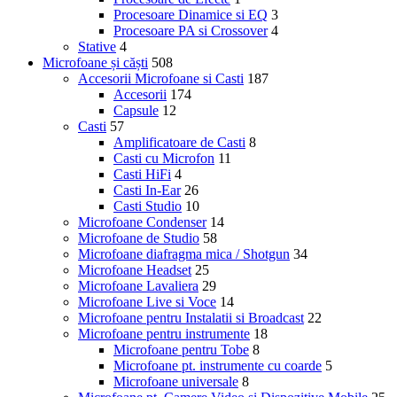
Procesoare Dinamice si EQ
3
Procesoare PA si Crossover
4
Stative
4
Microfoane și căști
508
Accesorii Microfoane si Casti
187
Accesorii
174
Capsule
12
Casti
57
Amplificatoare de Casti
8
Casti cu Microfon
11
Casti HiFi
4
Casti In-Ear
26
Casti Studio
10
Microfoane Condenser
14
Microfoane de Studio
58
Microfoane diafragma mica / Shotgun
34
Microfoane Headset
25
Microfoane Lavaliera
29
Microfoane Live si Voce
14
Microfoane pentru Instalatii si Broadcast
22
Microfoane pentru instrumente
18
Microfoane pentru Tobe
8
Microfoane pt. instrumente cu coarde
5
Microfoane universale
8