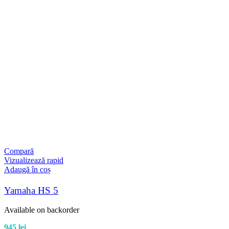
Compară
Vizualizează rapid
Adaugă în coș
Yamaha HS 5
Available on backorder
945
lei