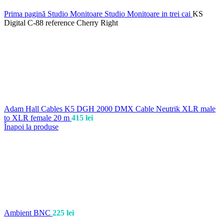
Prima pagină
Studio
Monitoare Studio
Monitoare in trei cai
KS
Digital C-88 reference Cherry Right
Adam Hall Cables K5 DGH 2000 DMX Cable Neutrik XLR male
to XLR female 20 m
415
lei
Înapoi la produse
Ambient BNC
225
lei