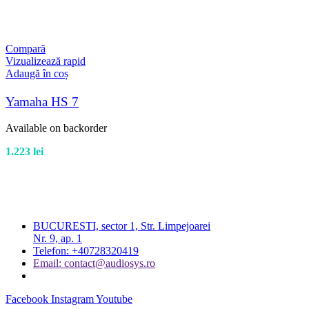
Compară
Vizualizează rapid
Adaugă în coș
Yamaha HS 7
Available on backorder
1.223
lei
BUCURESTI, sector 1, Str. Limpejoarei
Nr. 9, ap. 1
Telefon: +40728320419
Email: contact@audiosys.ro
Facebook
Instagram
Youtube