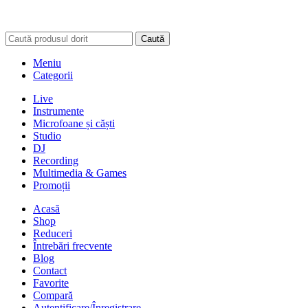
Caută
Meniu
Categorii
Live
Instrumente
Microfoane și căști
Studio
DJ
Recording
Multimedia & Games
Promoții
Acasă
Shop
Reduceri
Întrebări frecvente
Blog
Contact
Favorite
Compară
Autentificare/Înregistrare