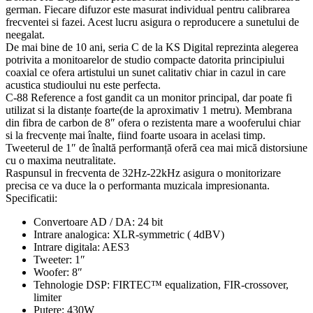
german. Fiecare difuzor este masurat individual pentru calibrarea
frecventei si fazei. Acest lucru asigura o reproducere a sunetului de
neegalat.
De mai bine de 10 ani, seria C de la KS Digital reprezinta alegerea
potrivita a monitoarelor de studio compacte datorita principiului
coaxial ce ofera artistului un sunet calitativ chiar in cazul in care
acustica studioului nu este perfecta.
C-88 Reference a fost gandit ca un monitor principal, dar poate fi
utilizat si la distanțe foarte(de la aproximativ 1 metru). Membrana
din fibra de carbon de 8″ ofera o rezistenta mare a wooferului chiar
si la frecvențe mai înalte, fiind foarte usoara in acelasi timp.
Tweeterul de 1″ de înaltă performanță oferă cea mai mică distorsiune
cu o maxima neutralitate.
Raspunsul in frecventa de 32Hz-22kHz asigura o monitorizare
precisa ce va duce la o performanta muzicala impresionanta.
Specificatii:
Convertoare AD / DA: 24 bit
Intrare analogica: XLR-symmetric ( 4dBV)
Intrare digitala: AES3
Tweeter: 1″
Woofer: 8″
Tehnologie DSP: FIRTEC™ equalization, FIR-crossover,
limiter
Putere: 430W