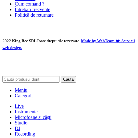
Cum comand ?
Întrebări frecvente
Politică de returnare
2022
King Bee SRL
Toate drepturile rezervate.
Made by WebTeam ❤️. Servicii
web design.
Caută
Meniu
Categorii
Live
Instrumente
Microfoane și căști
Studio
DJ
Recording