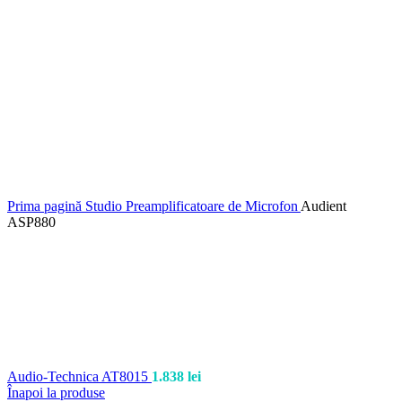
Prima pagină
Studio
Preamplificatoare de Microfon
Audient
ASP880
Audio-Technica AT8015
1.838
lei
Înapoi la produse