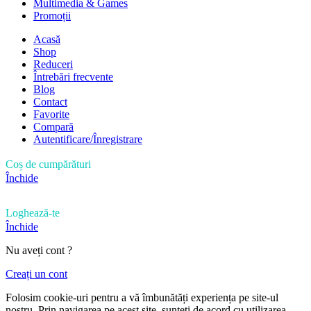
Multimedia & Games
Promoții
Acasă
Shop
Reduceri
Întrebări frecvente
Blog
Contact
Favorite
Compară
Autentificare/Înregistrare
Coș de cumpărături
Închide
Loghează-te
Închide
Nu aveți cont ?
Creați un cont
Folosim cookie-uri pentru a vă îmbunătăți experiența pe site-ul
nostru. Prin navigarea pe acest site, sunteți de acord cu utilizarea