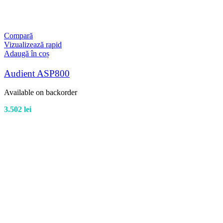
Compară
Vizualizează rapid
Adaugă în coș
Audient ASP800
Available on backorder
3.502
lei