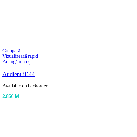
Compară
Vizualizează rapid
Adaugă în coș
Audient iD44
Available on backorder
2.866
lei