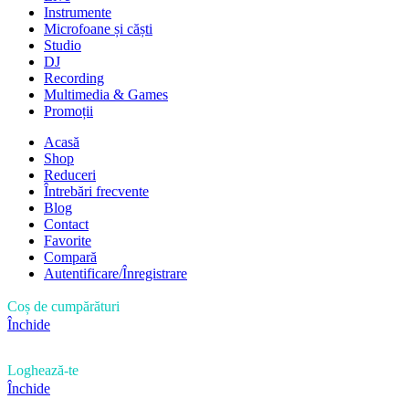
Instrumente
Microfoane și căști
Studio
DJ
Recording
Multimedia & Games
Promoții
Acasă
Shop
Reduceri
Întrebări frecvente
Blog
Contact
Favorite
Compară
Autentificare/Înregistrare
Coș de cumpărături
Închide
Loghează-te
Închide