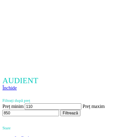
AUDIENT
Închide
Filtrați după preț
Preț minim
Preț maxim
Filtrează
Stare