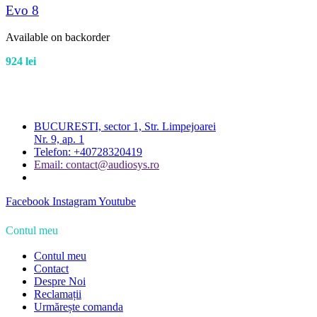
Evo 8
Available on backorder
924
lei
BUCURESTI, sector 1, Str. Limpejoarei
Nr. 9, ap. 1
Telefon: +40728320419
Email: contact@audiosys.ro
Facebook
Instagram
Youtube
Contul meu
Contul meu
Contact
Despre Noi
Reclamații
Urmărește comanda