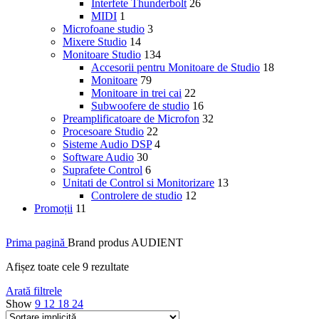
Interfete Thunderbolt
26
MIDI
1
Microfoane studio
3
Mixere Studio
14
Monitoare Studio
134
Accesorii pentru Monitoare de Studio
18
Monitoare
79
Monitoare in trei cai
22
Subwoofere de studio
16
Preamplificatoare de Microfon
32
Procesoare Studio
22
Sisteme Audio DSP
4
Software Audio
30
Suprafete Control
6
Unitati de Control si Monitorizare
13
Controlere de studio
12
Promoții
11
Prima pagină
Brand produs
AUDIENT
Afișez toate cele 9 rezultate
Arată filtrele
Show
9
12
18
24