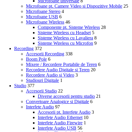
Microfoane universale
8
Microfoane pt. Camere Video si Dispozitive Mobile
25
Microfoane Stereo
4
Microfoane USB
6
Microfoane Wireless
46
Componente pt. Sisteme Wireless
28
Sisteme Wireless cu Headset
5
Sisteme Wireless cu Lavaliera
8
Sisteme Wireless cu Microfon
9
Recording
372
Accesorii Recording
338
Boom Pole
6
Mixere / Recordere Portabile de Teren
6
Recordere Audio Digitale si Teren
20
Recordere Audio si Video
3
Studiouri Digitale
1
Studio
377
Accesorii Studio
22
Diverse accesorii pentru studio
21
Convertoare Analogice si Digitale
6
Interfete Audio
97
Accesorii pt. Interfete Audio
3
Interfete Audio Ethernet
10
Interfete Audio Firewire
1
Interfete Audio USB
56