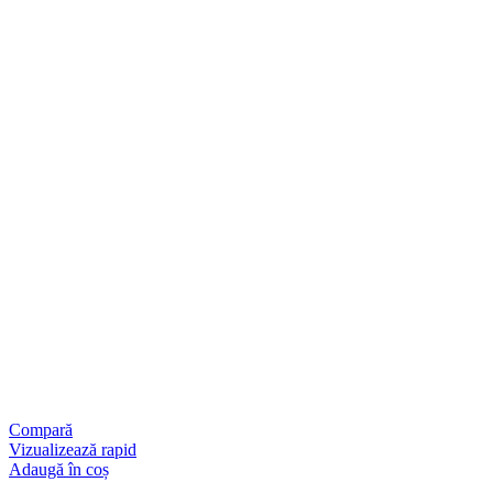
Compară
Vizualizează rapid
Adaugă în coș