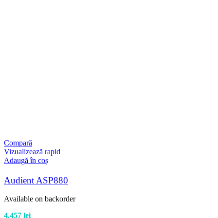
Compară
Vizualizează rapid
Adaugă în coș
Audient ASP880
Available on backorder
4.457
lei