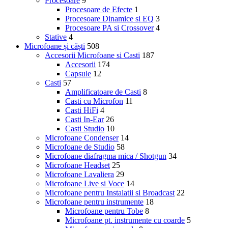
Procesoare
9
Procesoare de Efecte
1
Procesoare Dinamice si EQ
3
Procesoare PA si Crossover
4
Stative
4
Microfoane și căști
508
Accesorii Microfoane si Casti
187
Accesorii
174
Capsule
12
Casti
57
Amplificatoare de Casti
8
Casti cu Microfon
11
Casti HiFi
4
Casti In-Ear
26
Casti Studio
10
Microfoane Condenser
14
Microfoane de Studio
58
Microfoane diafragma mica / Shotgun
34
Microfoane Headset
25
Microfoane Lavaliera
29
Microfoane Live si Voce
14
Microfoane pentru Instalatii si Broadcast
22
Microfoane pentru instrumente
18
Microfoane pentru Tobe
8
Microfoane pt. instrumente cu coarde
5