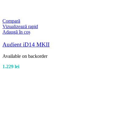
Compară
Vizualizează rapid
Adaugă în coș
Audient iD14 MKII
Available on backorder
1.229
lei