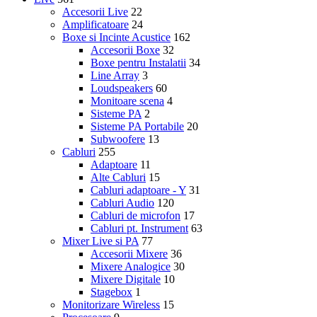
Accesorii Live
22
Amplificatoare
24
Boxe si Incinte Acustice
162
Accesorii Boxe
32
Boxe pentru Instalatii
34
Line Array
3
Loudspeakers
60
Monitoare scena
4
Sisteme PA
2
Sisteme PA Portabile
20
Subwoofere
13
Cabluri
255
Adaptoare
11
Alte Cabluri
15
Cabluri adaptoare - Y
31
Cabluri Audio
120
Cabluri de microfon
17
Cabluri pt. Instrument
63
Mixer Live si PA
77
Accesorii Mixere
36
Mixere Analogice
30
Mixere Digitale
10
Stagebox
1
Monitorizare Wireless
15