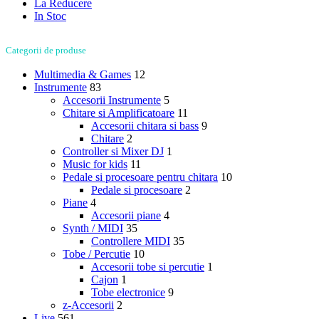
La Reducere
In Stoc
Categorii de produse
Multimedia & Games
12
Instrumente
83
Accesorii Instrumente
5
Chitare si Amplificatoare
11
Accesorii chitara si bass
9
Chitare
2
Controller si Mixer DJ
1
Music for kids
11
Pedale si procesoare pentru chitara
10
Pedale si procesoare
2
Piane
4
Accesorii piane
4
Synth / MIDI
35
Controllere MIDI
35
Tobe / Percutie
10
Accesorii tobe si percutie
1
Cajon
1
Tobe electronice
9
z-Accesorii
2
Live
561