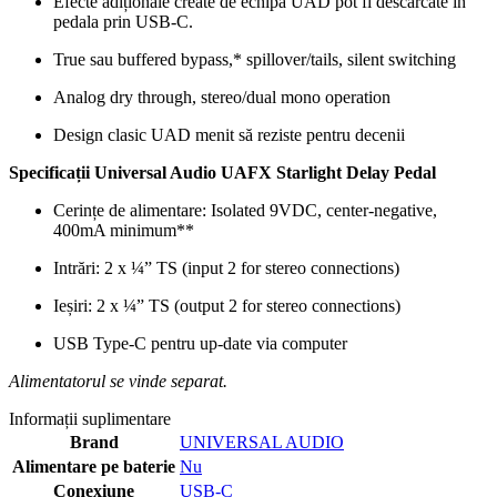
Efecte adiționale create de echipa UAD pot fi descarcate în
pedala prin USB-C.
True sau buffered bypass,* spillover/tails, silent switching
Analog dry through, stereo/dual mono operation
Design clasic UAD menit să reziste pentru decenii
Specificații Universal Audio UAFX Starlight Delay Pedal
Cerințe de alimentare: Isolated 9VDC, center-negative,
400mA minimum**
Intrări: 2 x ¼” TS (input 2 for stereo connections)
Ieșiri: 2 x ¼” TS (output 2 for stereo connections)
USB Type-C pentru up-date via computer
Alimentatorul se vinde separat.
Informații suplimentare
Brand
UNIVERSAL AUDIO
Alimentare pe baterie
Nu
Conexiune
USB-C