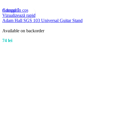
Compară
Adaugă în coș
Vizualizează rapid
Adam Hall SGS 103 Universal Guitar Stand
Available on backorder
74
lei