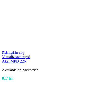
Compară
Adaugă în coș
Vizualizează rapid
Akai MPD 226
Available on backorder
817
lei