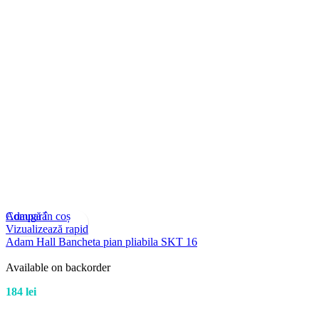
Compară
Adaugă în coș
Vizualizează rapid
Adam Hall Bancheta pian pliabila SKT 16
Available on backorder
184
lei