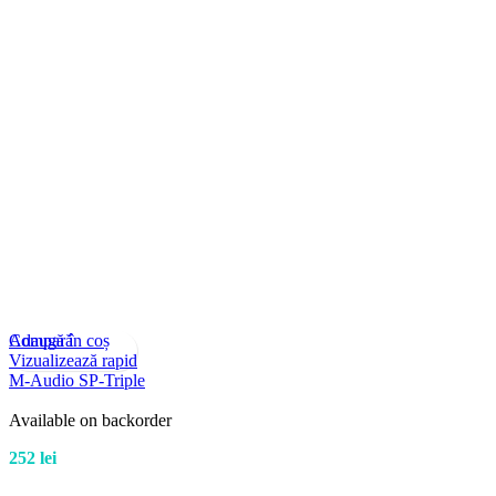
Compară
Adaugă în coș
Vizualizează rapid
M-Audio SP-Triple
Available on backorder
252
lei