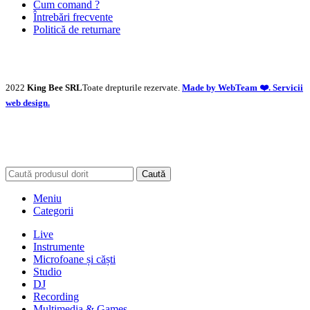
Cum comand ?
Întrebări frecvente
Politică de returnare
2022
King Bee SRL
Toate drepturile rezervate.
Made by WebTeam ❤️. Servicii
web design.
Caută
Meniu
Categorii
Live
Instrumente
Microfoane și căști
Studio
DJ
Recording
Multimedia & Games