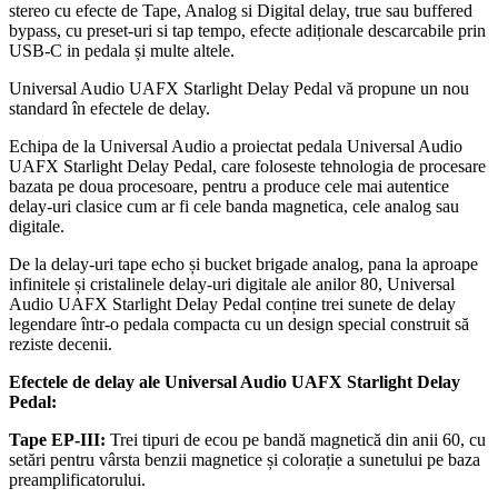
stereo cu efecte de Tape, Analog si Digital delay, true sau buffered
bypass, cu preset-uri si tap tempo, efecte adiționale descarcabile prin
USB-C in pedala și multe altele.
Universal Audio UAFX Starlight Delay Pedal vă propune un nou
standard în efectele de delay.
Echipa de la Universal Audio a proiectat pedala Universal Audio
UAFX Starlight Delay Pedal, care foloseste tehnologia de procesare
bazata pe doua procesoare, pentru a produce cele mai autentice
delay-uri clasice cum ar fi cele banda magnetica, cele analog sau
digitale.
De la delay-uri tape echo și bucket brigade analog, pana la aproape
infinitele și cristalinele delay-uri digitale ale anilor 80, Universal
Audio UAFX Starlight Delay Pedal conține trei sunete de delay
legendare într-o pedala compacta cu un design special construit să
reziste decenii.
Efectele de delay ale Universal Audio UAFX Starlight Delay
Pedal:
Tape EP-III:
Trei tipuri de ecou pe bandă magnetică din anii 60, cu
setări pentru vârsta benzii magnetice și colorație a sunetului pe baza
preamplificatorului.