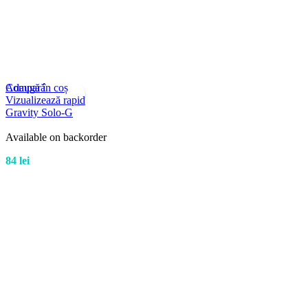
Compară
Adaugă în coș
Vizualizează rapid
Gravity Solo-G
Available on backorder
84
lei