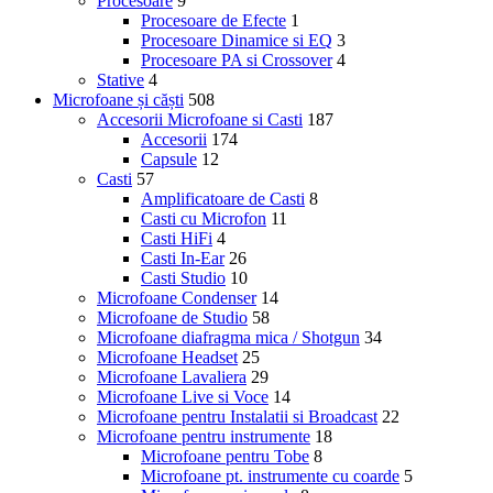
Procesoare
9
Procesoare de Efecte
1
Procesoare Dinamice si EQ
3
Procesoare PA si Crossover
4
Stative
4
Microfoane și căști
508
Accesorii Microfoane si Casti
187
Accesorii
174
Capsule
12
Casti
57
Amplificatoare de Casti
8
Casti cu Microfon
11
Casti HiFi
4
Casti In-Ear
26
Casti Studio
10
Microfoane Condenser
14
Microfoane de Studio
58
Microfoane diafragma mica / Shotgun
34
Microfoane Headset
25
Microfoane Lavaliera
29
Microfoane Live si Voce
14
Microfoane pentru Instalatii si Broadcast
22
Microfoane pentru instrumente
18
Microfoane pentru Tobe
8
Microfoane pt. instrumente cu coarde
5