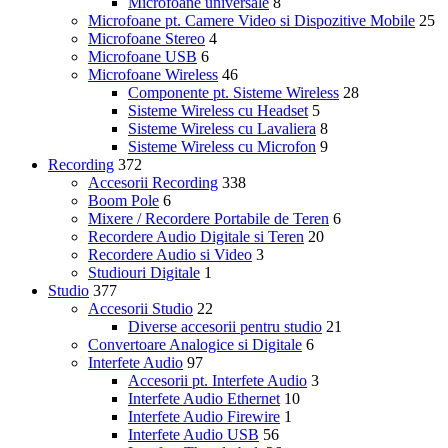
Microfoane universale
8
Microfoane pt. Camere Video si Dispozitive Mobile
25
Microfoane Stereo
4
Microfoane USB
6
Microfoane Wireless
46
Componente pt. Sisteme Wireless
28
Sisteme Wireless cu Headset
5
Sisteme Wireless cu Lavaliera
8
Sisteme Wireless cu Microfon
9
Recording
372
Accesorii Recording
338
Boom Pole
6
Mixere / Recordere Portabile de Teren
6
Recordere Audio Digitale si Teren
20
Recordere Audio si Video
3
Studiouri Digitale
1
Studio
377
Accesorii Studio
22
Diverse accesorii pentru studio
21
Convertoare Analogice si Digitale
6
Interfete Audio
97
Accesorii pt. Interfete Audio
3
Interfete Audio Ethernet
10
Interfete Audio Firewire
1
Interfete Audio USB
56