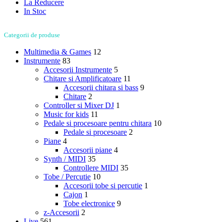
La Reducere
In Stoc
Categorii de produse
Multimedia & Games
12
Instrumente
83
Accesorii Instrumente
5
Chitare si Amplificatoare
11
Accesorii chitara si bass
9
Chitare
2
Controller si Mixer DJ
1
Music for kids
11
Pedale si procesoare pentru chitara
10
Pedale si procesoare
2
Piane
4
Accesorii piane
4
Synth / MIDI
35
Controllere MIDI
35
Tobe / Percutie
10
Accesorii tobe si percutie
1
Cajon
1
Tobe electronice
9
z-Accesorii
2
Live
561