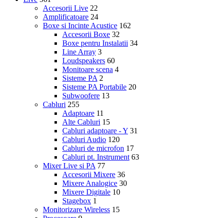
Accesorii Live
22
Amplificatoare
24
Boxe si Incinte Acustice
162
Accesorii Boxe
32
Boxe pentru Instalatii
34
Line Array
3
Loudspeakers
60
Monitoare scena
4
Sisteme PA
2
Sisteme PA Portabile
20
Subwoofere
13
Cabluri
255
Adaptoare
11
Alte Cabluri
15
Cabluri adaptoare - Y
31
Cabluri Audio
120
Cabluri de microfon
17
Cabluri pt. Instrument
63
Mixer Live si PA
77
Accesorii Mixere
36
Mixere Analogice
30
Mixere Digitale
10
Stagebox
1
Monitorizare Wireless
15