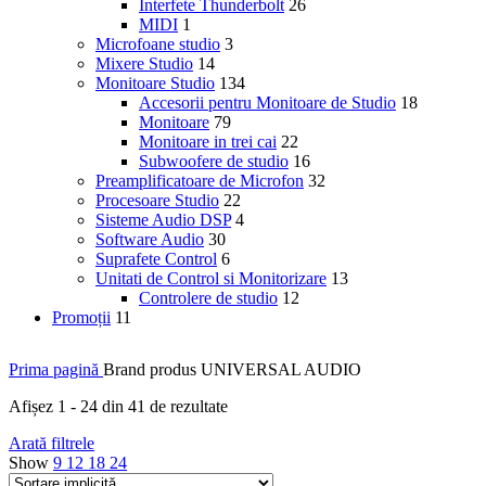
Interfete Thunderbolt
26
MIDI
1
Microfoane studio
3
Mixere Studio
14
Monitoare Studio
134
Accesorii pentru Monitoare de Studio
18
Monitoare
79
Monitoare in trei cai
22
Subwoofere de studio
16
Preamplificatoare de Microfon
32
Procesoare Studio
22
Sisteme Audio DSP
4
Software Audio
30
Suprafete Control
6
Unitati de Control si Monitorizare
13
Controlere de studio
12
Promoții
11
Prima pagină
Brand produs
UNIVERSAL AUDIO
Afișez 1 - 24 din 41 de rezultate
Arată filtrele
Show
9
12
18
24