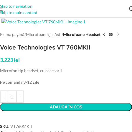
Skip to navigation
Skip to main content
Click to enlarge
Prima pagină
Microfoane și căști
Microfoane Headset
Voice Technologies VT 760MKII
3.223
lei
Microfon tip headset, cu accesorii
Pe comanda 3-12 zile
ADAUGĂ ÎN COȘ
SKU:
VT760MKII