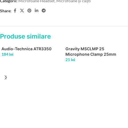
Categorii:
Microfoane Headset
,
Microfoane și căști
Share:
Produse similare
Audio-Technica ATR3350
Gravity MSCLMP 25
184
lei
Microphone Clamp 25mm
21
lei