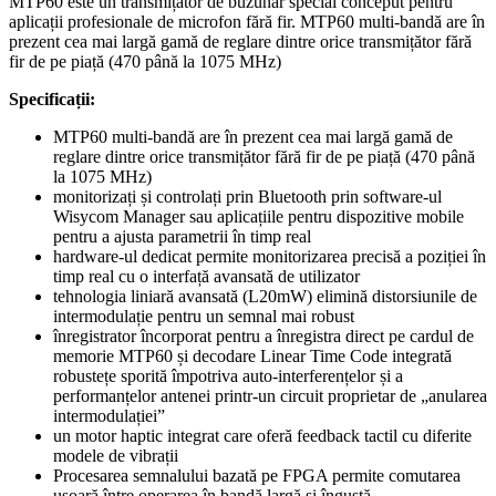
MTP60 este un transmițător de buzunar special conceput pentru
aplicații profesionale de microfon fără fir. MTP60 multi-bandă are în
prezent cea mai largă gamă de reglare dintre orice transmițător fără
fir de pe piață (470 până la 1075 MHz)
Specificații:
MTP60 multi-bandă are în prezent cea mai largă gamă de
reglare dintre orice transmițător fără fir de pe piață (470 până
la 1075 MHz)
monitorizați și controlați prin Bluetooth prin software-ul
Wisycom Manager sau aplicațiile pentru dispozitive mobile
pentru a ajusta parametrii în timp real
hardware-ul dedicat permite monitorizarea precisă a poziției în
timp real cu o interfață avansată de utilizator
tehnologia liniară avansată (L20mW) elimină distorsiunile de
intermodulație pentru un semnal mai robust
înregistrator încorporat pentru a înregistra direct pe cardul de
memorie MTP60 și decodare Linear Time Code integrată
robustețe sporită împotriva auto-interferențelor și a
performanțelor antenei printr-un circuit proprietar de „anularea
intermodulației”
un motor haptic integrat care oferă feedback tactil cu diferite
modele de vibrații
Procesarea semnalului bazată pe FPGA permite comutarea
ușoară între operarea în bandă largă și îngustă