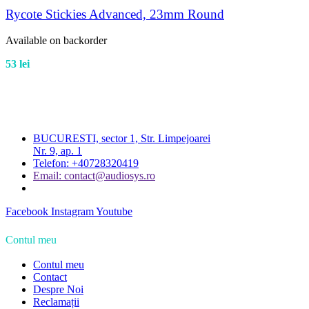
Rycote Stickies Advanced, 23mm Round
Available on backorder
53
lei
BUCURESTI, sector 1, Str. Limpejoarei
Nr. 9, ap. 1
Telefon: +40728320419
Email: contact@audiosys.ro
Facebook
Instagram
Youtube
Contul meu
Contul meu
Contact
Despre Noi
Reclamații