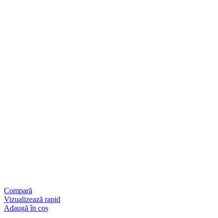
Compară
Vizualizează rapid
Adaugă în coș