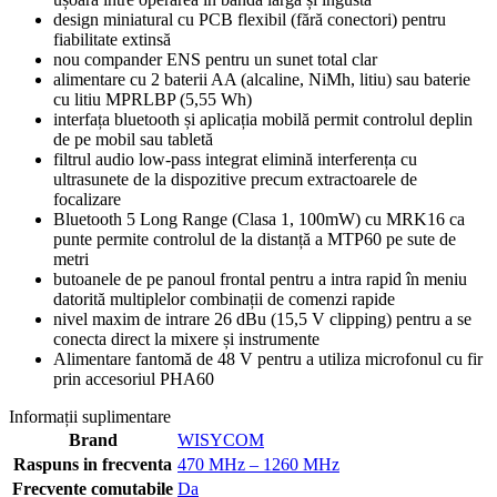
design miniatural cu PCB flexibil (fără conectori) pentru
fiabilitate extinsă
nou compander ENS pentru un sunet total clar
alimentare cu 2 baterii AA (alcaline, NiMh, litiu) sau baterie
cu litiu MPRLBP (5,55 Wh)
interfața bluetooth și aplicația mobilă permit controlul deplin
de pe mobil sau tabletă
filtrul audio low-pass integrat elimină interferența cu
ultrasunete de la dispozitive precum extractoarele de
focalizare
Bluetooth 5 Long Range (Clasa 1, 100mW) cu MRK16 ca
punte permite controlul de la distanță a MTP60 pe sute de
metri
butoanele de pe panoul frontal pentru a intra rapid în meniu
datorită multiplelor combinații de comenzi rapide
nivel maxim de intrare 26 dBu (15,5 V clipping) pentru a se
conecta direct la mixere și instrumente
Alimentare fantomă de 48 V pentru a utiliza microfonul cu fir
prin accesoriul PHA60
Informații suplimentare
Brand
WISYCOM
Raspuns in frecventa
470 MHz – 1260 MHz
Frecvente comutabile
Da