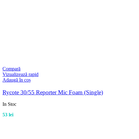
Compară
Vizualizează rapid
Adaugă în coș
Rycote 30/55 Reporter Mic Foam (Single)
In Stoc
53
lei