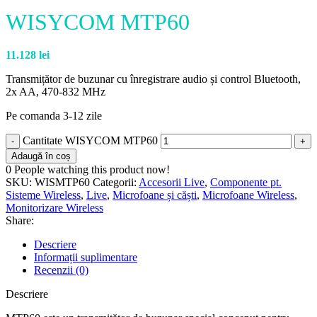
WISYCOM MTP60
11.128
lei
Transmițător de buzunar cu înregistrare audio și control Bluetooth,
2x AA, 470-832 MHz
Pe comanda 3-12 zile
Cantitate WISYCOM MTP60
Adaugă în coș
0
People watching this product now!
SKU:
WISMTP60
Categorii:
Accesorii Live
,
Componente pt.
Sisteme Wireless
,
Live
,
Microfoane și căști
,
Microfoane Wireless
,
Monitorizare Wireless
Share:
Descriere
Informații suplimentare
Recenzii (0)
Descriere