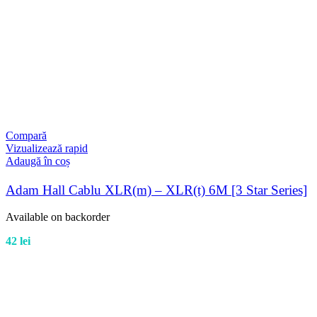
Compară
Vizualizează rapid
Adaugă în coș
Adam Hall Cablu XLR(m) – XLR(t) 6M [3 Star Series]
Available on backorder
42
lei