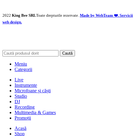
2022
King Bee SRL
Toate drepturile rezervate.
Made by WebTeam ❤️. Servicii
web design.
Caută
Meniu
Categorii
Live
Instrumente
Microfoane și căști
Studio
DJ
Recording
Multimedia & Games
Promoții
Acasă
Shop