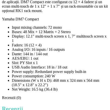
de aplicații. DM7 Compact este configurat cu 12 + 4 fadere și un
ecran multi-touch de 1 x 12″ + 1 x 7″ și un rack-mountable cu un kit
opțional RK1 rack mount.
Yamaha DM7 Compact
Input mixing channels: 72 mono
Buses: 48 Mix + 12 Matrix + 2 Stereo
Display: 12.1″ multi-touch screen x 1, 7″ multitouch screen x
1
Faders: 16 (12 + 4)
Analog I/O: 16 inputs / 16 outputs
Dante: 144 in / 144 out
AES/EBU: 1 out
Slot: PY Slot x 1
USB Audio Interface: 18 in / 18 out
Power supply: Redundant power supply built-in
Power consumption: 240 W
Dimensions (W x H x D): 468 mm x 324 mm x 564 mm
(18.5″ x 12.8″ x 22.2″)
Net Weight: 16.5 kg (36.4 lb)
Recenzii (0)
Recenzii