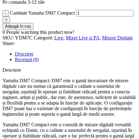
Pe comanda 3-12 zile
Cantitate Yamaha DM7 Compact
Adaugă în coș
0
People watching this product now!
SKU:
YDM7C
Categorii:
Live
,
Mixer Live si PA
,
Mixere Digitale
Share:
Descriere
Recenzii (0)
Descriere
Yamaha DM7 Compact: DM7 este o gamă inovatoare de mixere
digitale care nu numai că garantează o calitate a sunetului de
neegalat, ușurință în operare și fiabilitate ridicată pentru a conecta
ingineri, artiști și public, dar este, de asemenea, suficient de scalabilă
și flexibilă pentru a se adapta în funcție de aplicație. O configurație
DM7 poate lua o varietate de configurații în funcție de preferințele
inginerului și poate suporta o gamă largă de medii sonore.
Yamaha DM7 Compact este o consolă de mixare digitală versatilă
echipată cu Dante, cu o calitate a sunetului de neegalat, ușurință în
operare și fiabilitate ridicată, care o fac perfectă pentru o gamă largă