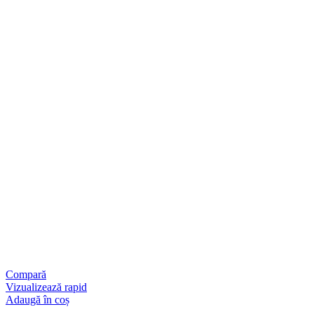
Compară
Vizualizează rapid
Adaugă în coș