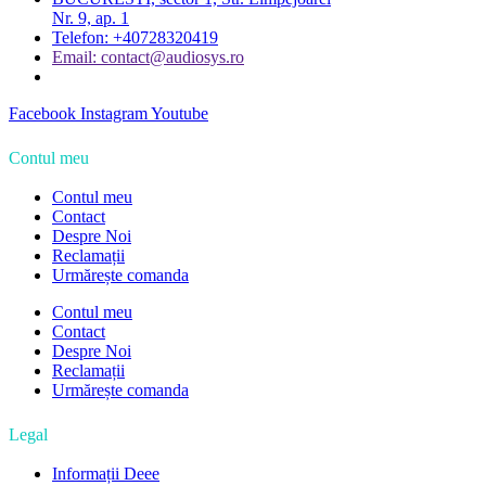
Nr. 9, ap. 1
Telefon: +40728320419
Email: contact@audiosys.ro
Facebook
Instagram
Youtube
Contul meu
Contul meu
Contact
Despre Noi
Reclamații
Urmărește comanda
Contul meu
Contact
Despre Noi
Reclamații
Urmărește comanda
Legal
Informații Deee