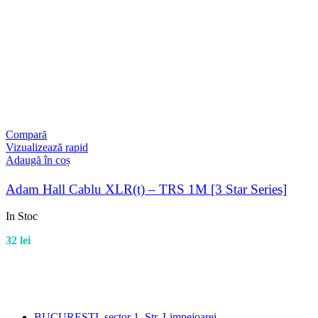
Compară
Vizualizează rapid
Adaugă în coș
Adam Hall Cablu XLR(t) – TRS 1M [3 Star Series]
In Stoc
32
lei
BUCURESTI, sector 1, Str. Limpejoarei