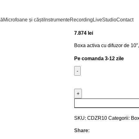
Prima pagină
Live
Boxe si In
Yamaha DZR10
să
Microfoane și căști
Instrumente
Recording
Live
Studio
Contact
7.874
lei
Boxa activa cu difuzor de 1
Pe comanda 3-12 zile
SKU:
CDZR10
Categorii:
Box
Share: