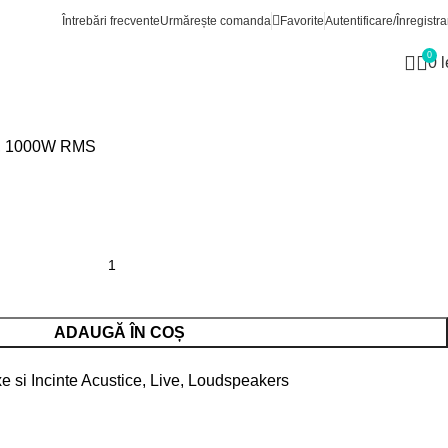
cinte Acustice
Loudspeakers
Yamaha DZR10
Înapoi la produse
Întrebări frecvente
Urmărește comanda
Favorite
Autentificare/Înregistra
0
0
l
0″, 1000W RMS
ADAUGĂ ÎN COȘ
e si Incinte Acustice
,
Live
,
Loudspeakers