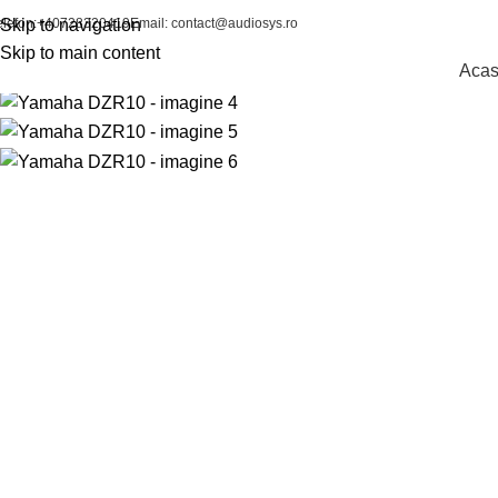
elefon:+40728320419
Skip to navigation
Email: contact@audiosys.ro
Click to enlarge
Skip to main content
Aca