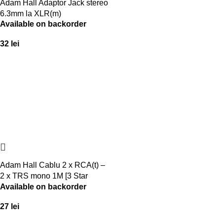
Adam Hall Adaptor Jack stereo
6.3mm la XLR(m)
Available on backorder
32
lei
Adam Hall Cablu 2 x RCA(t) –
2 x TRS mono 1M [3 Star
Available on backorder
Series]
27
lei