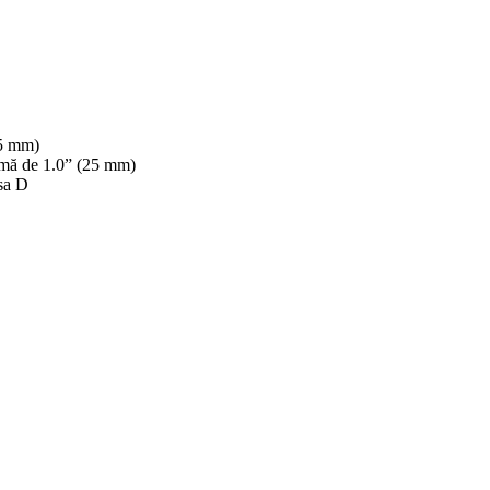
.5 mm)
agmă de 1.0” (25 mm)
sa D