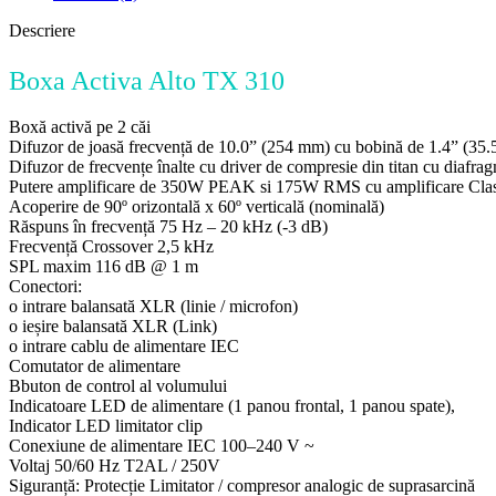
Descriere
Boxa Activa Alto TX 310
Boxă activă pe 2 căi
Difuzor de joasă frecvență de 10.0” (254 mm) cu bobină de 1.4” (35
Difuzor de frecvențe înalte cu driver de compresie din titan cu diafr
Putere amplificare de 350W PEAK si 175W RMS cu amplificare Cla
Acoperire de 90º orizontală x 60º verticală (nominală)
Răspuns în frecvență 75 Hz – 20 kHz (-3 dB)
Frecvență Crossover 2,5 kHz
SPL maxim 116 dB @ 1 m
Conectori:
o intrare balansată XLR (linie / microfon)
o ieșire balansată XLR (Link)
o intrare cablu de alimentare IEC
Comutator de alimentare
Bbuton de control al volumului
Indicatoare LED de alimentare (1 panou frontal, 1 panou spate),
Indicator LED limitator clip
Conexiune de alimentare IEC 100–240 V ~
Voltaj 50/60 Hz T2AL / 250V
Siguranță: Protecție Limitator / compresor analogic de suprasarcină