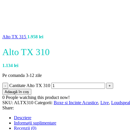
Alto TX 315
1.958
lei
Alto TX 310
1.134
lei
Pe comanda 3-12 zile
Cantitate Alto TX 310
Adaugă în coș
0
People watching this product now!
SKU:
ALTX310
Categorii:
Boxe si Incinte Acustice
,
Live
,
Loudspea
Share:
Descriere
Informații suplimentare
Recenzii (0)