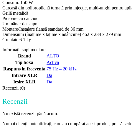
Consum: 150 W
Carcasă din polipropilenă turnată prin injecție, multi-unghi pentru apli
Grilă metalică
Picioare cu cauciuc
Un mâner deasupra
Montare/Instalare flanșă standard de 36 mm
Dimensiuni (înălțime x lățime x adâncime) 462 x 284 x 279 mm
Greutate 6.1 kg
Informații suplimentare
Brand
ALTO
Tip boxa
Activa
Raspuns in frecventa
75 Hz – 20 kHz
Intrare XLR
Da
Iesire XLR
Da
Recenzii (0)
Recenzii
Nu există recenzii până acum.
Numai clienții autentificați, care au cumpărat acest produs, pot să scri