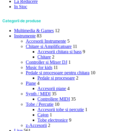
La Reducere
In Stoc
Categorii de produse
Multimedia & Games
12
Instrumente
83
Accesorii Instrumente
5
Chitare si Amplificatoare
11
Accesorii chitara si bass
9
Chitare
2
Controller si Mixer DJ
1
Music for kids
11
Pedale si procesoare pentru chitara
10
Pedale si procesoare
2
Piane
4
Accesorii piane
4
Synth / MIDI
35
Controllere MIDI
35
Tobe / Percutie
10
Accesorii tobe si percutie
1
Cajon
1
Tobe electronice
9
z-Accesorii
2
Live
561