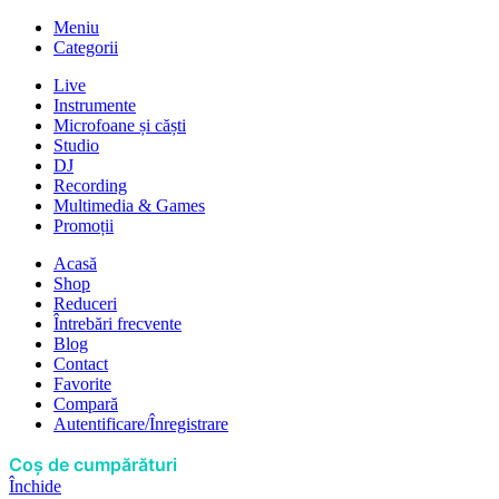
Meniu
Categorii
Live
Instrumente
Microfoane și căști
Studio
DJ
Recording
Multimedia & Games
Promoții
Acasă
Shop
Reduceri
Întrebări frecvente
Blog
Contact
Favorite
Compară
Autentificare/Înregistrare
Coș de cumpărături
Închide