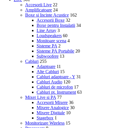
Accesorii Live
22
Amplificatoare
24
Boxe si Incinte Acustice
162
Accesorii Boxe
32
Boxe pentru Instalatii
34
Line Array
3
Loudspeakers
60
Monitoare scena
4
Sisteme PA
2
Sisteme PA Portabile
20
Subwoofere
13
Cabluri
255
Adaptoare
11
Alte Cabluri
15
Cabluri adaptoare - Y
31
Cabluri Audio
120
Cabluri de microfon
17
Cabluri pt. Instrument
63
Mixer Live si PA
77
Accesorii Mixere
36
Mixere Analogice
30
Mixere Digitale
10
Stagebox
1
Monitorizare Wireless
15