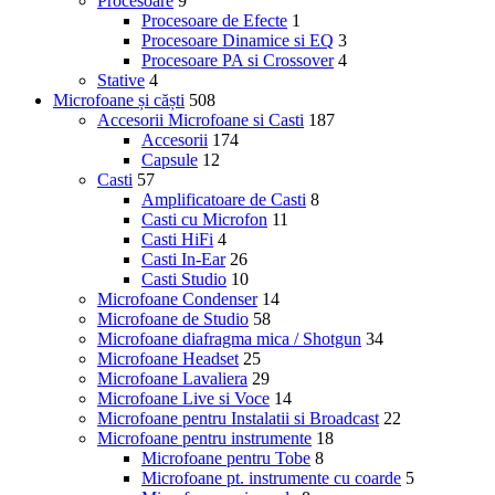
Procesoare
9
Procesoare de Efecte
1
Procesoare Dinamice si EQ
3
Procesoare PA si Crossover
4
Stative
4
Microfoane și căști
508
Accesorii Microfoane si Casti
187
Accesorii
174
Capsule
12
Casti
57
Amplificatoare de Casti
8
Casti cu Microfon
11
Casti HiFi
4
Casti In-Ear
26
Casti Studio
10
Microfoane Condenser
14
Microfoane de Studio
58
Microfoane diafragma mica / Shotgun
34
Microfoane Headset
25
Microfoane Lavaliera
29
Microfoane Live si Voce
14
Microfoane pentru Instalatii si Broadcast
22
Microfoane pentru instrumente
18
Microfoane pentru Tobe
8
Microfoane pt. instrumente cu coarde
5