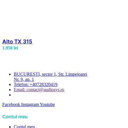
Alto TX 315
1.958
lei
BUCURESTI, sector 1, Str. Limpejoarei
Nr. 9, ap. 1
Telefon: +40728320419
Email: contact@audiosys.ro
Facebook
Instagram
Youtube
Contul meu
Contul meu