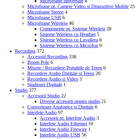
Microfoane universale
8
Microfoane pt. Camere Video si Dispozitive Mobile
25
Microfoane Stereo
4
Microfoane USB
6
Microfoane Wireless
46
Componente pt. Sisteme Wireless
28
Sisteme Wireless cu Headset
5
Sisteme Wireless cu Lavaliera
8
Sisteme Wireless cu Microfon
9
Recording
372
Accesorii Recording
338
Boom Pole
6
Mixere / Recordere Portabile de Teren
6
Recordere Audio Digitale si Teren
20
Recordere Audio si Video
3
Studiouri Digitale
1
Studio
377
Accesorii Studio
22
Diverse accesorii pentru studio
21
Convertoare Analogice si Digitale
6
Interfete Audio
97
Accesorii pt. Interfete Audio
3
Interfete Audio Ethernet
10
Interfete Audio Firewire
1
Interfete Audio USB
56