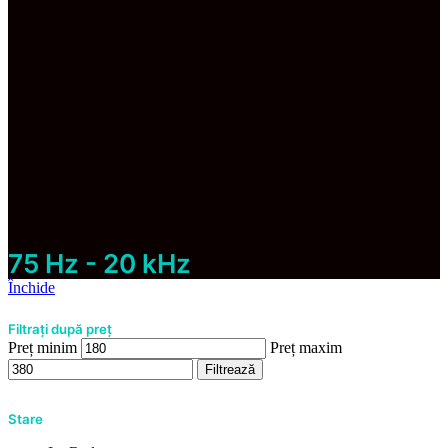
75 Hz - 20 kHz
Închide
Filtrați după preț
Preț minim
Preț maxim
Filtrează
Stare