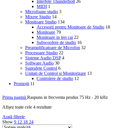
Interfete Thunderbolt
26
MIDI
1
Microfoane studio
3
Mixere Studio
14
Monitoare Studio
134
Accesorii pentru Monitoare de Studio
18
Monitoare
79
Monitoare in trei cai
22
Subwoofere de studio
16
Preamplificatoare de Microfon
32
Procesoare Studio
22
Sisteme Audio DSP
4
Software Audio
30
Suprafete Control
6
Unitati de Control si Monitorizare
13
Controlere de studio
12
Promoții
11
Prima pagină
Raspuns in frecventa produs
75 Hz - 20 kHz
Afișez toate cele 4 rezultate
Arată filtrele
Show
9
12
18
24