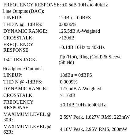
FREQUENCY RESPONSE:
±0.5dB 10Hz to 40kHz
Line Outputs (DAC):
LINEUP:
12dBu = 0dBFS
THD N @ -1dBFS:
0.0006%
DYNAMIC RANGE:
125.5dB A-Weighted
CROSSTALK:
>120dB
FREQUENCY
±0.1dB 10Hz to 40kHz
RESPONSE:
Tip (Hot), Ring (Cold) & Sleeve
1/4” TRS JACK:
(Shield)
Headphone Outputs:
LINEUP:
18dBu = 0dBFS
THD N @ -1dBFS:
0.0009%
DYNAMIC RANGE:
125.5dB A-Weighted
CROSSTALK:
>116dB
FREQUENCY
±0.1dB 10Hz to 40kHz
RESPONSE:
MAXIMUM LEVEL @
2.59V Peak, 1.827V RMS, 223mW
30R:
MAXIMUM LEVEL @
4.18V Peak, 2.95V RMS, 280mW
62R: