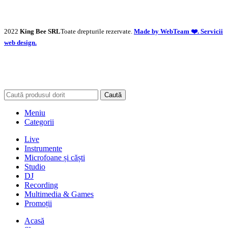
2022
King Bee SRL
Toate drepturile rezervate.
Made by WebTeam ❤️. Servicii
web design.
Caută
Meniu
Categorii
Live
Instrumente
Microfoane și căști
Studio
DJ
Recording
Multimedia & Games
Promoții
Acasă