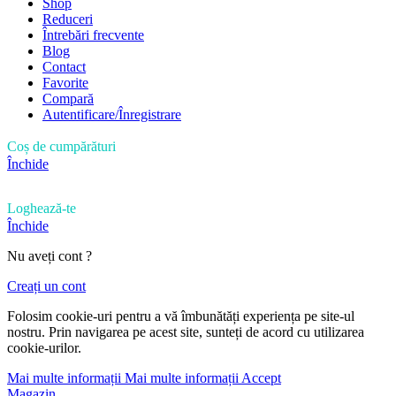
Shop
Reduceri
Întrebări frecvente
Blog
Contact
Favorite
Compară
Autentificare/Înregistrare
Coș de cumpărături
Închide
Loghează-te
Închide
Nu aveți cont ?
Creați un cont
Folosim cookie-uri pentru a vă îmbunătăți experiența pe site-ul
nostru. Prin navigarea pe acest site, sunteți de acord cu utilizarea
cookie-urilor.
Mai multe informații
Mai multe informații
Accept
Magazin