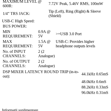
MAXIMUM LEVEL @
7.72V Peak, 5.46V RMS, 100mW
600R:
Tip (Left), Ring (Right) & Sleeve
1/4” TRS JACK:
(Shield)
USB-C High Speed:
BUS POWER:
MIN
0.9A @
>=USB 3.0 Port
REQUIREMENT:
5V
MAX
1.5A @
USB-C: Provides higher
REQUIREMENT:
5V
headphone outputs levels
No. of INPUT
2 (2
CHANNELS:
Analogue)
No. of OUTPUT
2 (2
CHANNELS:
Analogue)
DSP MIXER LATENCY ROUND TRIP (in-to-
44.1kHz
0.65mS
out):
48.0kHz
0.6mS
88.2kHz
0.33mS
96.0kHz
0.31mS
Informații suplimentare