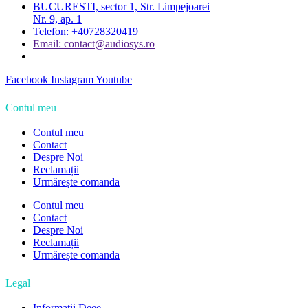
BUCURESTI, sector 1, Str. Limpejoarei
Nr. 9, ap. 1
Telefon: +40728320419
Email: contact@audiosys.ro
Facebook
Instagram
Youtube
Contul meu
Contul meu
Contact
Despre Noi
Reclamații
Urmărește comanda
Contul meu
Contact
Despre Noi
Reclamații
Urmărește comanda
Legal
Informații Deee