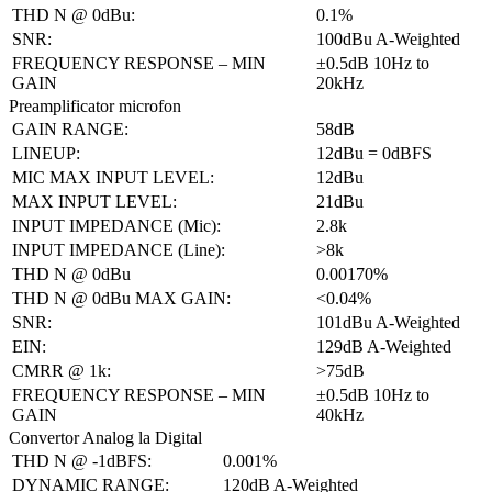
THD N @ 0dBu:
0.1%
SNR:
100dBu A-Weighted
FREQUENCY RESPONSE – MIN
±0.5dB 10Hz to
GAIN
20kHz
Preamplificator microfon
GAIN RANGE:
58dB
LINEUP:
12dBu = 0dBFS
MIC MAX INPUT LEVEL:
12dBu
MAX INPUT LEVEL:
21dBu
INPUT IMPEDANCE (Mic):
2.8k
INPUT IMPEDANCE (Line):
>8k
THD N @ 0dBu
0.00170%
THD N @ 0dBu MAX GAIN:
<0.04%
SNR:
101dBu A-Weighted
EIN:
129dB A-Weighted
CMRR @ 1k:
>75dB
FREQUENCY RESPONSE – MIN
±0.5dB 10Hz to
GAIN
40kHz
Convertor Analog la Digital
THD N @ -1dBFS:
0.001%
DYNAMIC RANGE:
120dB A-Weighted