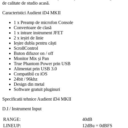
de calitate de studio acasă.
Caracteristici Audient iD4 MKII
1 x Preamp de microfon Console
Convertoare de clasă
1 x intrare instrument JFET
2 x ieșiri de linie
Ieșire dubla pentru căști
ScrollControl
Buton difuzor on / off
Monitor Mix și Pan
True Phantom Power prin USB
Alimentat prin USB 3.0
Compatibil cu iOS
24bit / 96khz
Design din metal
Software gratuit pluginuri
Specificatii tehnice Audient iD4 MKII
D.I / Instrument Input
RANGE:
40dB
LINEUP:
12dBu = 0dBFS