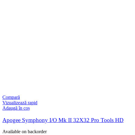
Compară
Vizualizează rapid
Adaugă în coș
Apogee Symphony I/O Mk II 32X32 Pro Tools HD
Available on backorder