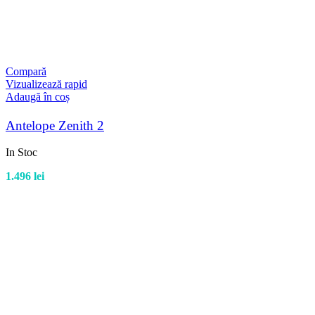
Compară
Vizualizează rapid
Adaugă în coș
Antelope Zenith 2
In Stoc
1.496
lei