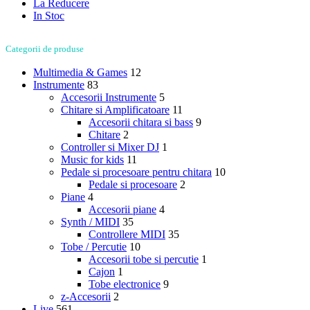
La Reducere
In Stoc
Categorii de produse
Multimedia & Games
12
Instrumente
83
Accesorii Instrumente
5
Chitare si Amplificatoare
11
Accesorii chitara si bass
9
Chitare
2
Controller si Mixer DJ
1
Music for kids
11
Pedale si procesoare pentru chitara
10
Pedale si procesoare
2
Piane
4
Accesorii piane
4
Synth / MIDI
35
Controllere MIDI
35
Tobe / Percutie
10
Accesorii tobe si percutie
1
Cajon
1
Tobe electronice
9
z-Accesorii
2
Live
561