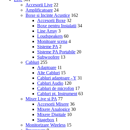
Accesorii Live
22
Amplificatoare
24
Boxe si Incinte Acustice
162
Accesorii Boxe
32
Boxe pentru Instalatii
34
Line Array
3
Loudspeakers
60
Monitoare scena
4
Sisteme PA
2
Sisteme PA Portabile
20
Subwoofere
13
Cabluri
255
Adaptoare
11
Alte Cabluri
15
Cabluri adaptoare - Y
31
Cabluri Audio
120
Cabluri de microfon
17
Cabluri pt. Instrument
63
Mixer Live si PA
77
Accesorii Mixere
36
Mixere Analogice
30
Mixere Digitale
10
Stagebox
1
Monitorizare Wireless
15