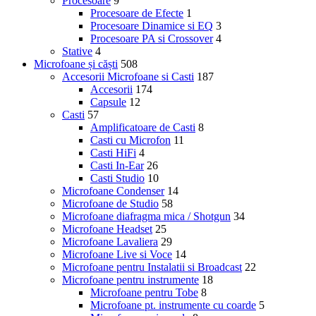
Procesoare
9
Procesoare de Efecte
1
Procesoare Dinamice si EQ
3
Procesoare PA si Crossover
4
Stative
4
Microfoane și căști
508
Accesorii Microfoane si Casti
187
Accesorii
174
Capsule
12
Casti
57
Amplificatoare de Casti
8
Casti cu Microfon
11
Casti HiFi
4
Casti In-Ear
26
Casti Studio
10
Microfoane Condenser
14
Microfoane de Studio
58
Microfoane diafragma mica / Shotgun
34
Microfoane Headset
25
Microfoane Lavaliera
29
Microfoane Live si Voce
14
Microfoane pentru Instalatii si Broadcast
22
Microfoane pentru instrumente
18
Microfoane pentru Tobe
8
Microfoane pt. instrumente cu coarde
5