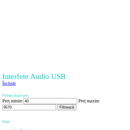
Interfete Audio USB
Închide
Filtrați după preț
Preț minim
Preț maxim
Filtrează
Stare