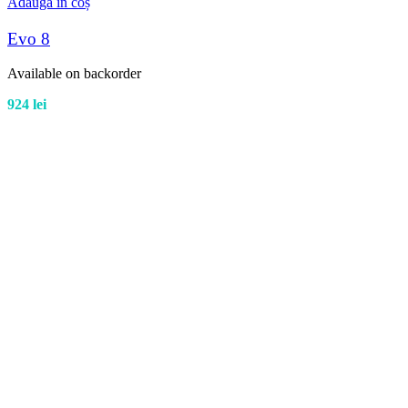
Adaugă în coș
Evo 8
Available on backorder
924
lei