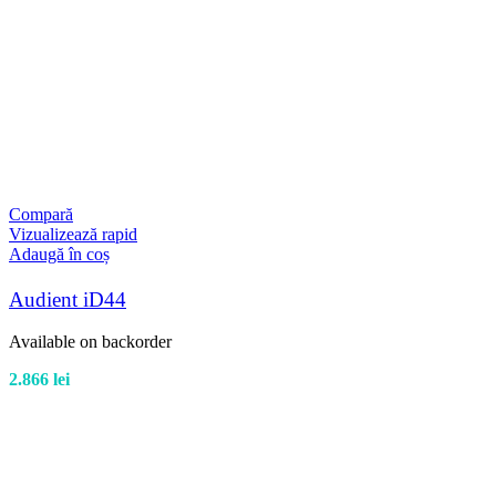
Compară
Vizualizează rapid
Adaugă în coș
Audient iD44
Available on backorder
2.866
lei