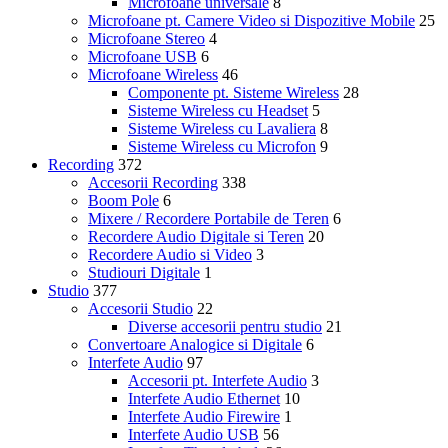
Microfoane universale
8
Microfoane pt. Camere Video si Dispozitive Mobile
25
Microfoane Stereo
4
Microfoane USB
6
Microfoane Wireless
46
Componente pt. Sisteme Wireless
28
Sisteme Wireless cu Headset
5
Sisteme Wireless cu Lavaliera
8
Sisteme Wireless cu Microfon
9
Recording
372
Accesorii Recording
338
Boom Pole
6
Mixere / Recordere Portabile de Teren
6
Recordere Audio Digitale si Teren
20
Recordere Audio si Video
3
Studiouri Digitale
1
Studio
377
Accesorii Studio
22
Diverse accesorii pentru studio
21
Convertoare Analogice si Digitale
6
Interfete Audio
97
Accesorii pt. Interfete Audio
3
Interfete Audio Ethernet
10
Interfete Audio Firewire
1
Interfete Audio USB
56