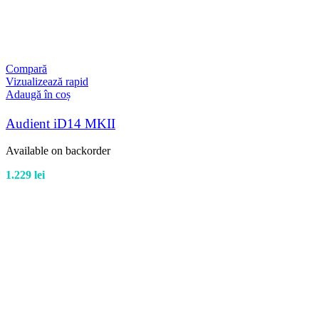
Compară
Vizualizează rapid
Adaugă în coș
Audient iD14 MKII
Available on backorder
1.229
lei