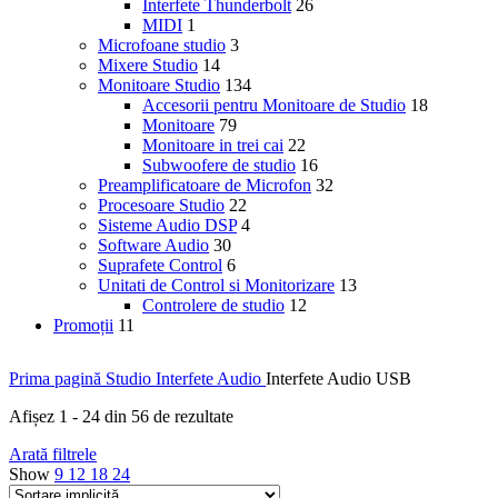
Interfete Thunderbolt
26
MIDI
1
Microfoane studio
3
Mixere Studio
14
Monitoare Studio
134
Accesorii pentru Monitoare de Studio
18
Monitoare
79
Monitoare in trei cai
22
Subwoofere de studio
16
Preamplificatoare de Microfon
32
Procesoare Studio
22
Sisteme Audio DSP
4
Software Audio
30
Suprafete Control
6
Unitati de Control si Monitorizare
13
Controlere de studio
12
Promoții
11
Prima pagină
Studio
Interfete Audio
Interfete Audio USB
Afișez 1 - 24 din 56 de rezultate
Arată filtrele
Show
9
12
18
24