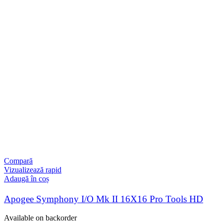
Compară
Vizualizează rapid
Adaugă în coș
Apogee Symphony I/O Mk II 16X16 Pro Tools HD
Available on backorder