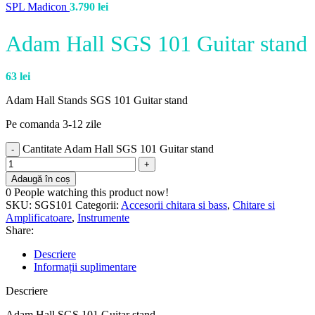
SPL Madicon
3.790
lei
Adam Hall SGS 101 Guitar stand
63
lei
Adam Hall Stands SGS 101 Guitar stand
Pe comanda 3-12 zile
Cantitate Adam Hall SGS 101 Guitar stand
Adaugă în coș
0
People watching this product now!
SKU:
SGS101
Categorii:
Accesorii chitara si bass
,
Chitare si
Amplificatoare
,
Instrumente
Share:
Descriere
Informații suplimentare
Descriere
Adam Hall SGS 101 Guitar stand