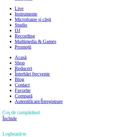
Live
Instrumente
Microfoane și căști
Studio
DJ
Recording
Multimedia & Games
Promoții
Acasă
Shop
Reduceri
Întrebări frecvente
Blog
Contact
Favorite
Compară
Autentificare/Înregistrare
Coș de cumpărături
Închide
Loghează-te