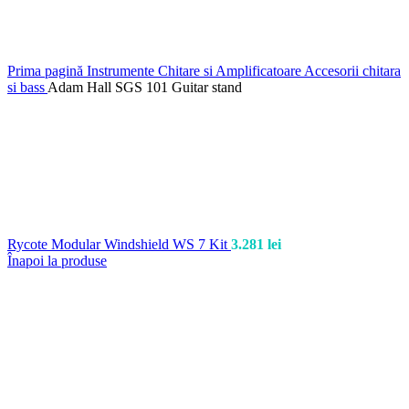
Prima pagină
Instrumente
Chitare si Amplificatoare
Accesorii chitara
si bass
Adam Hall SGS 101 Guitar stand
Rycote Modular Windshield WS 7 Kit
3.281
lei
Înapoi la produse