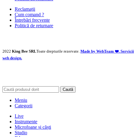
Reclamații
Cum comand ?
Întrebări frecvente
Politică de returnare
2022
King Bee SRL
Toate drepturile rezervate.
Made by WebTeam ❤️. Servicii
web design.
Caută
Meniu
Categorii
Live
Instrumente
Microfoane și căști
Studio