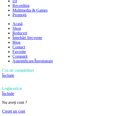
DJ
Recording
Multimedia & Games
Promoții
Acasă
Shop
Reduceri
Întrebări frecvente
Blog
Contact
Favorite
Compară
Autentificare/Înregistrare
Coș de cumpărături
Închide
Loghează-te
Închide
Nu aveți cont ?
Creați un cont