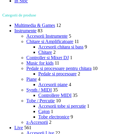
In Stoc
Categorii de produse
Multimedia & Games
12
Instrumente
83
Accesorii Instrumente
5
Chitare si Amplificatoare
11
Accesorii chitara si bass
9
Chitare
2
Controller si Mixer DJ
1
Music for kids
11
Pedale si procesoare pentru chitara
10
Pedale si procesoare
2
Piane
4
Accesorii piane
4
Synth / MIDI
35
Controllere MIDI
35
Tobe / Percutie
10
Accesorii tobe si percutie
1
Cajon
1
Tobe electronice
9
z-Accesorii
2
Live
561
Accesorii Live
22