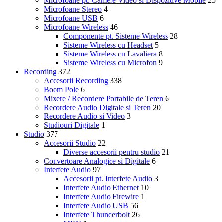
Microfoane pt. Camere Video si Dispozitive Mobile
25
Microfoane Stereo
4
Microfoane USB
6
Microfoane Wireless
46
Componente pt. Sisteme Wireless
28
Sisteme Wireless cu Headset
5
Sisteme Wireless cu Lavaliera
8
Sisteme Wireless cu Microfon
9
Recording
372
Accesorii Recording
338
Boom Pole
6
Mixere / Recordere Portabile de Teren
6
Recordere Audio Digitale si Teren
20
Recordere Audio si Video
3
Studiouri Digitale
1
Studio
377
Accesorii Studio
22
Diverse accesorii pentru studio
21
Convertoare Analogice si Digitale
6
Interfete Audio
97
Accesorii pt. Interfete Audio
3
Interfete Audio Ethernet
10
Interfete Audio Firewire
1
Interfete Audio USB
56
Interfete Thunderbolt
26