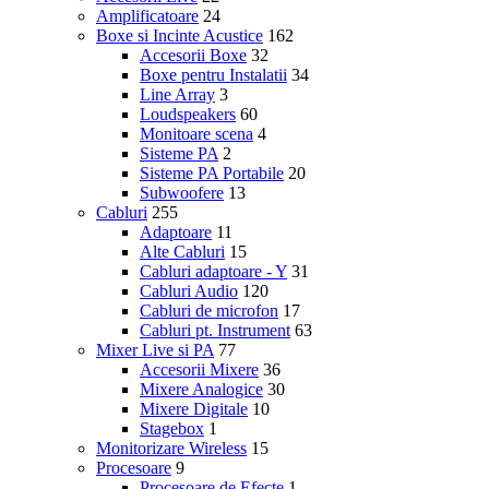
Amplificatoare
24
Boxe si Incinte Acustice
162
Accesorii Boxe
32
Boxe pentru Instalatii
34
Line Array
3
Loudspeakers
60
Monitoare scena
4
Sisteme PA
2
Sisteme PA Portabile
20
Subwoofere
13
Cabluri
255
Adaptoare
11
Alte Cabluri
15
Cabluri adaptoare - Y
31
Cabluri Audio
120
Cabluri de microfon
17
Cabluri pt. Instrument
63
Mixer Live si PA
77
Accesorii Mixere
36
Mixere Analogice
30
Mixere Digitale
10
Stagebox
1
Monitorizare Wireless
15
Procesoare
9
Procesoare de Efecte
1