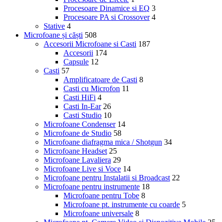
Procesoare Dinamice si EQ
3
Procesoare PA si Crossover
4
Stative
4
Microfoane și căști
508
Accesorii Microfoane si Casti
187
Accesorii
174
Capsule
12
Casti
57
Amplificatoare de Casti
8
Casti cu Microfon
11
Casti HiFi
4
Casti In-Ear
26
Casti Studio
10
Microfoane Condenser
14
Microfoane de Studio
58
Microfoane diafragma mica / Shotgun
34
Microfoane Headset
25
Microfoane Lavaliera
29
Microfoane Live si Voce
14
Microfoane pentru Instalatii si Broadcast
22
Microfoane pentru instrumente
18
Microfoane pentru Tobe
8
Microfoane pt. instrumente cu coarde
5
Microfoane universale
8