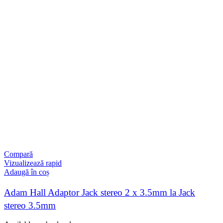
Compară
Vizualizează rapid
Adaugă în coș
Adam Hall Adaptor Jack stereo 2 x 3.5mm la Jack
stereo 3.5mm