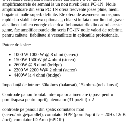
amplificatoarele de semnal la un nou nivel: Seria PC-1N. Noile
amplificatoare din seria PC-1N ofera frecvente joase pline, medii
bogate si inalte superb definite. Ele ofera de asemenea un raspuns
rapid si o stabilitate exceptionala,, chiar si in fata unor limitari grave
ale alimentarii cu energie electrica. Imbunatatirile din cadrul acestei
game, fac amplificatoarele din seria PC-1N noile valori de referinta
pentru calitate, fiabilitate si versatilitate in aplicatiile profesionale.
Putere de iesire:
1000 W 1000 W @ 8 ohmi (stereo)
1500W 1500W @ 4 ohmi (stereo)
2600W @ 8 ohmi (bridge)
2200 W 2200 W@ 2 ohmi (stereo)
4400W la 4 ohmi (bridge)
Impedanță de intrare: 30kohms (balansat), 15kohms (nebalansat)
Controale panou frontal: intrerupator alimentare (apasa pentru
pornit/apasa pentru oprit), atenuator (31 pozitii) x 2
controale pe panoul din spate: comutator mod
(stereo/bridge/parallel), comutator HPF (pornit/oprit fc = 20Hz 12dB
/ oct), comutator ID Amp (6PDIP)