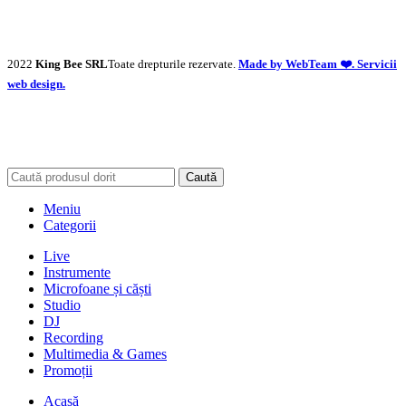
2022
King Bee SRL
Toate drepturile rezervate.
Made by WebTeam ❤️. Servicii
web design.
Caută
Meniu
Categorii
Live
Instrumente
Microfoane și căști
Studio
DJ
Recording
Multimedia & Games
Promoții
Acasă