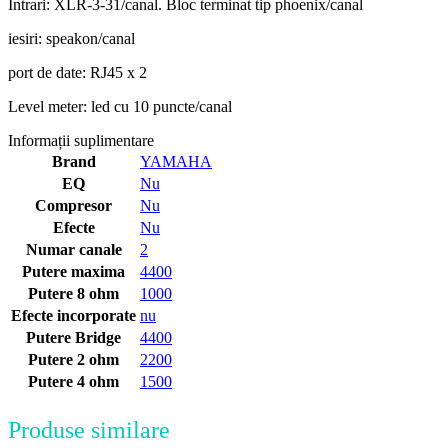
Intrari: XLR-3-31/canal. Bloc terminat tip phoenix/canal
iesiri: speakon/canal
port de date: RJ45 x 2
Level meter: led cu 10 puncte/canal
Informații suplimentare
Brand
YAMAHA
EQ
Nu
Compresor
Nu
Efecte
Nu
Numar canale
2
Putere maxima
4400
Putere 8 ohm
1000
Efecte incorporate
nu
Putere Bridge
4400
Putere 2 ohm
2200
Putere 4 ohm
1500
Produse similare