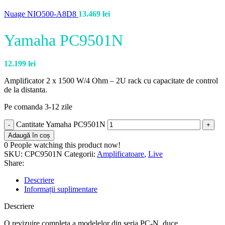
Nuage NIO500-A8D8
13.469
lei
Yamaha PC9501N
12.199
lei
Amplificator 2 x 1500 W/4 Ohm – 2U rack cu capacitate de control
de la distanta.
Pe comanda 3-12 zile
Cantitate Yamaha PC9501N
Adaugă în coș
0
People watching this product now!
SKU:
CPC9501N
Categorii:
Amplificatoare
,
Live
Share:
Descriere
Informații suplimentare
Descriere
O revizuire completa a modelelor din seria PC-N, duce