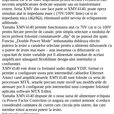
necesita amplificatoare dedicate separate sau un transformator
extern. Seria XMV din care face parte si XMV4140, poate opera
simultan atat in impedanta mare ( (70V/100V linie) cat si in
impedanta mica (4Ω/8Ω), eliminand astfel nevoia de echipamente
aditionale.
Yamaha XMV4140 permite functionarea atat cu 70V cat si cu 100V
pentru fiecare pereche de canale, prin simpla selectare a modului de
lucru preferat folosind comutatoarele „dip” de pe panoul din spate.
Functia „Double Power Mode” imbunatatita dubleaza efectiv
puterea la iesire a canalelor selectate pentru a alimenta difuzoarele cu
o putere de iesire mai mare – asta inseamna ca difuzoarele cu
capacitati de iesire variabile pot fi alimentate simultan de acelasi
amplificator adaugand flexibilitate design-ului sistemului si
confiuratiei.
XMV4140 este dotat cu formatul audio digital YDIF, format ce
permite o configurare usora prin intermediul cablurilor Ethernet
Atunci cand amplificatoarele XMV4140 sunt folosite cu seria de
procesoare MTX, setarile precum mute on/off sau modificarile de
atenuare pot fi configurate prin intermediul unui computer folosind
aplicatia software MTX Editor.
Yamaha XMV4140 dispune de o noua sursa de alimentare echipata
cu Power Factor Correction ce asigura un control armonic si reduce
considerabil cantitatea de curent care circula prin sistem, dar care
mentine totusi aceeasi putere la iesire.