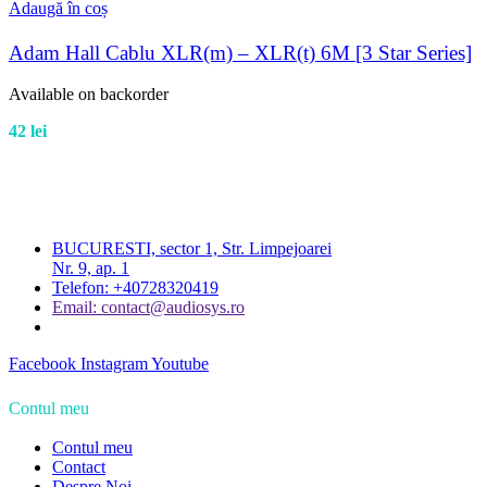
Adaugă în coș
Adam Hall Cablu XLR(m) – XLR(t) 6M [3 Star Series]
Available on backorder
42
lei
BUCURESTI, sector 1, Str. Limpejoarei
Nr. 9, ap. 1
Telefon: +40728320419
Email: contact@audiosys.ro
Facebook
Instagram
Youtube
Contul meu
Contul meu
Contact
Despre Noi