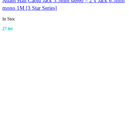
Adam Hall Cablu Jack 3.5mm stereo – 2 x Jack 6.3mm
mono 1M [3 Star Series]
In Stoc
27
lei