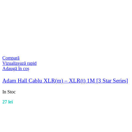
Compară
Vizualizează rapid
Adaugă în coș
Adam Hall Cablu XLR(m) – XLR(t) 1M [3 Star Series]
In Stoc
27
lei