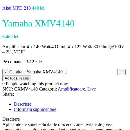
Akai MPD 218
449
lei
Yamaha XMV4140
6.462
lei
Amplificator 4 x 140 Watt/4 Ohmi; 4 x 125 Wati/ 80 Ohmi@100V
– 2U, YDIF
Pe comanda 3-12 zile
Cantitate Yamaha XMV4140
Adaugă în coș
0
People watching this product now!
SKU:
CXMV4140
Categorii:
Amplificatoare
,
Live
Share:
Descriere
Informații suplimentare
Descriere
Aplicatiile de sunet solicita de obicei o conectivitate de joasa
impedanta cat si de mare impedanta pentru acelasi eveniment care