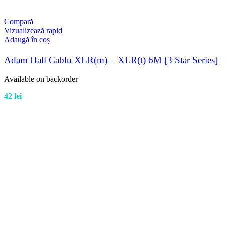
Compară
Vizualizează rapid
Adaugă în coș
Adam Hall Cablu XLR(m) – XLR(t) 6M [3 Star Series]
Available on backorder
42
lei