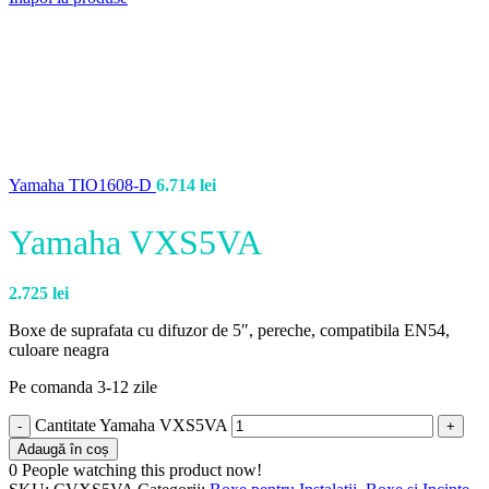
Yamaha TIO1608-D
6.714
lei
Yamaha VXS5VA
2.725
lei
Boxe de suprafata cu difuzor de 5″, pereche, compatibila EN54,
culoare neagra
Pe comanda 3-12 zile
Cantitate Yamaha VXS5VA
Adaugă în coș
0
People watching this product now!