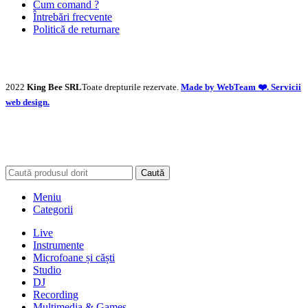
Cum comand ?
Întrebări frecvente
Politică de returnare
2022
King Bee SRL
Toate drepturile rezervate.
Made by WebTeam ❤️. Servicii
web design.
Caută
Meniu
Categorii
Live
Instrumente
Microfoane și căști
Studio
DJ
Recording
Multimedia & Games