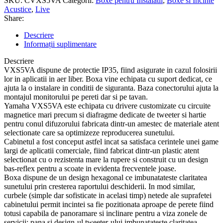
SKU:
CVXS5VA
Categorii:
Boxe pentru Instalatii
,
Boxe si Incinte
Acustice
,
Live
Share:
Descriere
Informații suplimentare
Descriere
VXS5VA dispune de protectie IP35, fiind asigurate in cazul folosirii
lor in aplicatii in aer liber. Boxa vine echipata cu suport dedicat, ce
ajuta la o instalare in conditii de siguranta. Baza conectorului ajuta la
montajul monitorului pe pereti dar si pe tavan.
Yamaha VXS5VA este echipata cu drivere customizate cu circuite
magnetice mari precum si diafragme dedicate de tweeter si hartie
pentru conul difuzorului fabricata dintr-un amestec de materiale atent
selectionate care sa optimizeze reproducerea sunetului.
Cabinetul a fost conceput astfel incat sa satisfaca cerintele unei game
largi de aplicatii comerciale, fiind fabricat dintr-un plastic atent
selectionat cu o rezistenta mare la rupere si construit cu un design
bas-reflex pentru a scoate in evidenta frecventele joase.
Boxa dispune de un design hexagonal ce imbunatateste claritatea
sunetului prin cresterea raportului deschiderii. In mod similar,
curbele (simple dar sofisticate in acelasi timp) netede ale suprafetei
cabinetului permit incintei sa fie pozitionata aproape de perete fiind
totusi capabila de panoramare si inclinare pentru a viza zonele de
servicii; pana si design-ul tweeter-ului imbunatateste claritatea