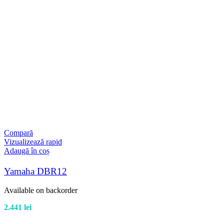
Compară
Vizualizează rapid
Adaugă în coș
Yamaha DBR12
Available on backorder
2.441
lei