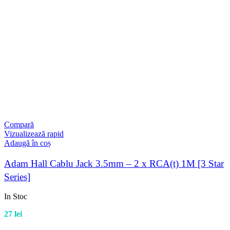
Compară
Vizualizează rapid
Adaugă în coș
Adam Hall Cablu Jack 3.5mm – 2 x RCA(t) 1M [3 Star
Series]
In Stoc
27
lei