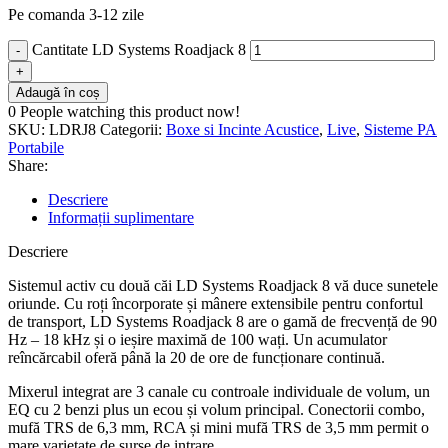
Pe comanda 3-12 zile
Cantitate LD Systems Roadjack 8
Adaugă în coș
0
People watching this product now!
SKU:
LDRJ8
Categorii:
Boxe si Incinte Acustice
,
Live
,
Sisteme PA
Portabile
Share:
Descriere
Informații suplimentare
Descriere
Sistemul activ cu două căi LD Systems Roadjack 8 vă duce sunetele
oriunde. Cu roți încorporate și mânere extensibile pentru confortul
de transport, LD Systems Roadjack 8 are o gamă de frecvență de 90
Hz – 18 kHz și o ieșire maximă de 100 wați. Un acumulator
reîncărcabil oferă până la 20 de ore de funcționare continuă.
Mixerul integrat are 3 canale cu controale individuale de volum, un
EQ cu 2 benzi plus un ecou și volum principal. Conectorii combo,
mufă TRS de 6,3 mm, RCA și mini mufă TRS de 3,5 mm permit o
mare varietate de surse de intrare.