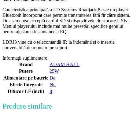
Caracteristica principală a LD Systems Roadjack 8 este un player
Bluetooth încorporat care permite transmiterea fără fir către sistem.
De asemenea, acceptă cardul SD și dispozitivele de stocare USB.
Meniul playerului include mai multe presetări specifice genului
pentru ajustarea instantanee a EQ.
LDRJ8 vine cu o telecomandă IR la îndemână și o inserție
convenabilă de montare pe suport.
Informații suplimentare
Brand
ADAM HALL
Putere
25W
Alimentare pe baterie
Da
Efecte Integrate
Nu
Difuzor LF (inch)
8
Produse similare