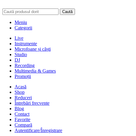
Caută
Meniu
Categorii
Live
Instrumente
Microfoane și căști
Studio
DJ
Recording
Multimedia & Games
Promoții
Acasă
Shop
Reduceri
Întrebări frecvente
Blog
Contact
Favorite
Compară
Autentificare/Înregistrare