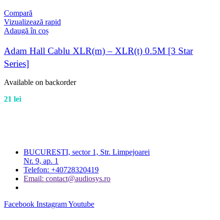
Compară
Vizualizează rapid
Adaugă în coș
Adam Hall Cablu XLR(m) – XLR(t) 0.5M [3 Star
Series]
Available on backorder
21
lei
BUCURESTI, sector 1, Str. Limpejoarei
Nr. 9, ap. 1
Telefon: +40728320419
Email: contact@audiosys.ro
Facebook
Instagram
Youtube