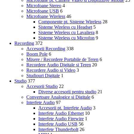
Microfoane pt. Camere Video si Dispozitive Mobile
25
Microfoane Stereo
4
Microfoane USB
6
Microfoane Wireless
46
Componente pt. Sisteme Wireless
28
Sisteme Wireless cu Headset
5
Sisteme Wireless cu Lavaliera
8
Sisteme Wireless cu Microfon
9
Recording
372
Accesorii Recording
338
Boom Pole
6
Mixere / Recordere Portabile de Teren
6
Recordere Audio Digitale si Teren
20
Recordere Audio si Video
3
Studiouri Digitale
1
Studio
377
Accesorii Studio
22
Diverse accesorii pentru studio
21
Convertoare Analogice si Digitale
6
Interfete Audio
97
Accesorii pt. Interfete Audio
3
Interfete Audio Ethernet
10
Interfete Audio Firewire
1
Interfete Audio USB
56
Interfete Thunderbolt
26