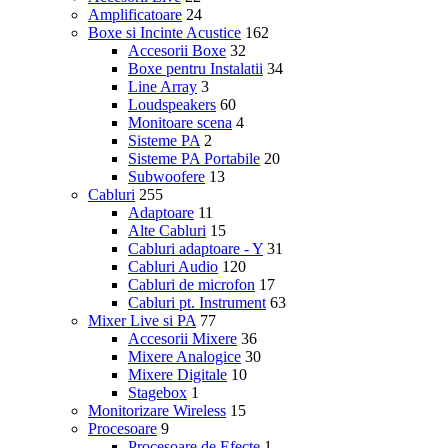
Amplificatoare
24
Boxe si Incinte Acustice
162
Accesorii Boxe
32
Boxe pentru Instalatii
34
Line Array
3
Loudspeakers
60
Monitoare scena
4
Sisteme PA
2
Sisteme PA Portabile
20
Subwoofere
13
Cabluri
255
Adaptoare
11
Alte Cabluri
15
Cabluri adaptoare - Y
31
Cabluri Audio
120
Cabluri de microfon
17
Cabluri pt. Instrument
63
Mixer Live si PA
77
Accesorii Mixere
36
Mixere Analogice
30
Mixere Digitale
10
Stagebox
1
Monitorizare Wireless
15
Procesoare
9
Procesoare de Efecte
1