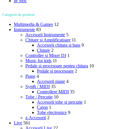
In Stoc
Categorii de produse
Multimedia & Games
12
Instrumente
83
Accesorii Instrumente
5
Chitare si Amplificatoare
11
Accesorii chitara si bass
9
Chitare
2
Controller si Mixer DJ
1
Music for kids
11
Pedale si procesoare pentru chitara
10
Pedale si procesoare
2
Piane
4
Accesorii piane
4
Synth / MIDI
35
Controllere MIDI
35
Tobe / Percutie
10
Accesorii tobe si percutie
1
Cajon
1
Tobe electronice
9
z-Accesorii
2
Live
561
Accesorii Live
22