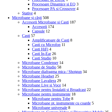
Procesoare Dinamice si EQ
3
Procesoare PA si Crossover
4
Stative
4
Microfoane și căști
508
Accesorii Microfoane si Casti
187
Accesorii
174
Capsule
12
Casti
57
Amplificatoare de Casti
8
Casti cu Microfon
11
Casti HiFi
4
Casti In-Ear
26
Casti Studio
10
Microfoane Condenser
14
Microfoane de Studio
58
Microfoane diafragma mica / Shotgun
34
Microfoane Headset
25
Microfoane Lavaliera
29
Microfoane Live si Voce
14
Microfoane pentru Instalatii si Broadcast
22
Microfoane pentru instrumente
18
Microfoane pentru Tobe
8
Microfoane pt. instrumente cu coarde
5
Microfoane universale
8