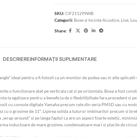
SKU:
CIF211299WB
Categorii:
Boxe si Incinte Acustice
,
Live
,
Lou
Share:
DESCRIERE
INFORMAȚII SUPLIMENTARE
gle” ideal pentru a fi folosit ca un monitor de podea sau in alte aplicati
e o functionare atat pe verticala cat si pe orizontala. Boxa a fost constr
a la egalizare pentru a beneficia de o flexbilibiltate fara precedent si pe
sit cu console digitale Yamaha precum cele din seria PM5D sau cu motoa
cu o grosime de 11″. Lipirea solida a tuturor imbinarilor precum si bretel
 „wrap-around” si pe langa faptul ca are un aspect foarte estetic, minimiz
sarma inductoare de mare grosime, condensatoare mari si placile de circuit