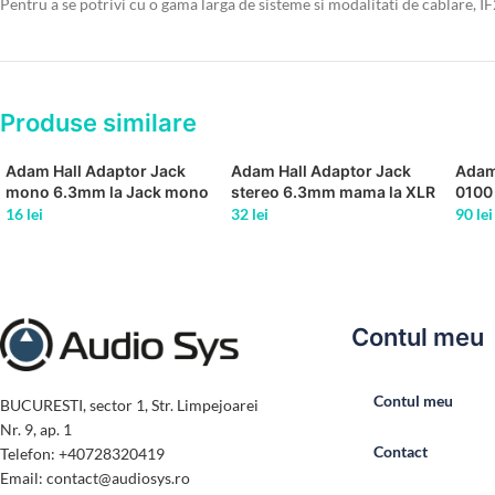
Pentru a se potrivi cu o gama larga de sisteme si modalitati de cablare, 
Produse similare
Adam Hall Adaptor Jack
Adam Hall Adaptor Jack
Adam
mono 6.3mm la Jack mono
stereo 6.3mm mama la XLR
0100
3.5mm
mama
Neutr
16
lei
32
lei
90
lei
male
Contul meu
Contul meu
BUCURESTI, sector 1, Str. Limpejoarei
Nr. 9, ap. 1
Contact
Telefon: +40728320419
Email: contact@audiosys.ro