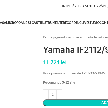
ÎNTREBĂRI FRECVENTE
URMĂREȘ
ASĂ
MICROFOANE ȘI CĂȘTI
INSTRUMENTE
RECORDING
LIVE
STUDIO
CON
Prima pagină
Live
Boxe si Incinte Acustice
Yamaha IF2112
11.721
lei
Boxa pasiva cu difuzor de 12″, 600W RMS
Pe comanda 3-12 zile
ADA