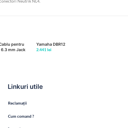
i conectori Neutrik NL4.
Cablu pentru
Yamaha DBR12
 6.3 mm Jack
2.441
lei
.3 mm Jack mono
Linkuri utile
Reclamații
Cum comand ?