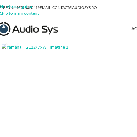
Skip to navigation
ELEFON:+40728320419
EMAIL: CONTACT@AUDIOSYS.RO
Skip to main content
AC
Click to enlarge