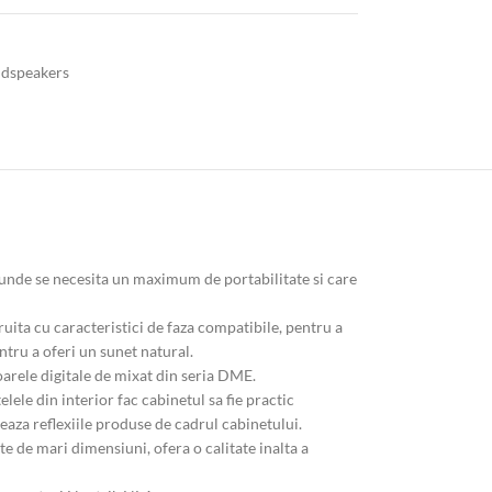
dspeakers
i unde se necesita un maximum de portabilitate si care
uita cu caracteristici de faza compatibile, pentru a
ntru a oferi un sunet natural.
rele digitale de mixat din seria DME.
ele din interior fac cabinetul sa fie practic
eaza reflexiile produse de cadrul cabinetului.
e de mari dimensiuni, ofera o calitate inalta a