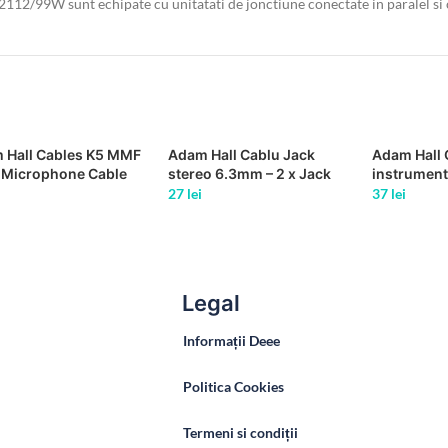
IF2112/99W sunt echipate cu unitatati de jonctiune conectate in paralel s
 Hall Cables K5 MMF
Adam Hall Cablu Jack
Adam Hall 
 Microphone Cable
stereo 6.3mm – 2 x Jack
instrument
ik XLR female to XLR
mono 6.3mm 1m [3 Star
mono la 6
27
lei
37
lei
 1 m
Series]
3 m
Legal
Informații Deee
Politica Cookies
Termeni si condiții