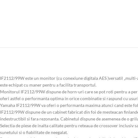
IF2112/99W este un monitor (cu conexiune digitala AES )versatil „multi-an
este echipat cu maner pentru a facilita transportul.
Monitorul IF2112/99W dispune de horn-uri care se pot roti pentru a permit
oferi astfel o performanta optima in orice combinatie si raspund cu usurint
Yamaha IF2112/99W va oferi o performanta maxima atunci cand este folo
IF2112/99W dispune de un cabinet fabricat din foi de mesteacan finlandez 
indestructibil si fara rezonanta. Cabinetul dispune de asemenea de o grila
Selectia de piese de inalta calitate pentru reteaua de crossover inclusiv 
sunetului si o fiabilitate de neegalat.