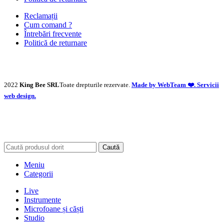
Reclamații
Cum comand ?
Întrebări frecvente
Politică de returnare
2022
King Bee SRL
Toate drepturile rezervate.
Made by WebTeam ❤️. Servicii
web design.
Caută
Meniu
Categorii
Live
Instrumente
Microfoane și căști
Studio