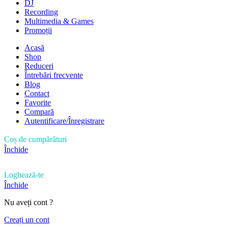
DJ
Recording
Multimedia & Games
Promoții
Acasă
Shop
Reduceri
Întrebări frecvente
Blog
Contact
Favorite
Compară
Autentificare/Înregistrare
Coș de cumpărături
Închide
Loghează-te
Închide
Nu aveți cont ?
Creați un cont