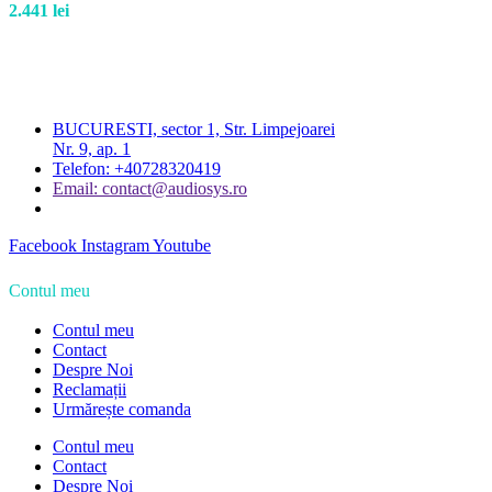
2.441
lei
BUCURESTI, sector 1, Str. Limpejoarei
Nr. 9, ap. 1
Telefon: +40728320419
Email: contact@audiosys.ro
Facebook
Instagram
Youtube
Contul meu
Contul meu
Contact
Despre Noi
Reclamații
Urmărește comanda
Contul meu
Contact
Despre Noi