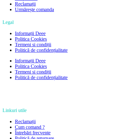
Reclamații
Urmărește comanda
Legal
Informații Deee
Politica Cookies
Termeni si condiții
Politică de confidențialitate
Informații Deee
Politica Cookies
Termeni si condiții
Politică de confidențialitate
Linkuri utile
Reclamații
Cum comand ?
Întrebări frecvente
Politică de returnare