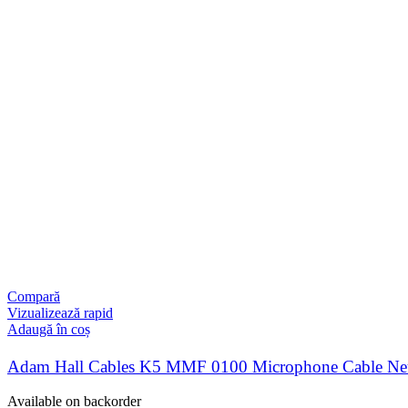
Compară
Vizualizează rapid
Adaugă în coș
Adam Hall Cables K5 MMF 0100 Microphone Cable Neu
Available on backorder