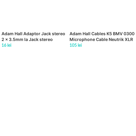
Adam Hall Adaptor Jack stereo
Adam Hall Cables K5 BMV 0300
2 x 3.5mm la Jack stereo
Microphone Cable Neutrik XLR
3.5mm
male to 6.3 mm Jack stereo 3 m
16
lei
105
lei