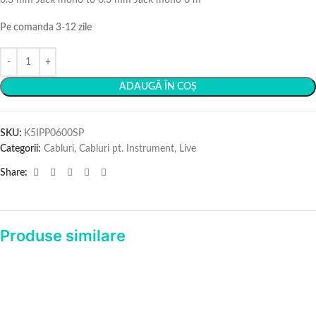
6.3 mm Jack mono to 6.3 mm Jack mono 6 m
Pe comanda 3-12 zile
ADAUGĂ ÎN COȘ
SKU:
K5IPP0600SP
Categorii:
Cabluri
,
Cabluri pt. Instrument
,
Live
Share:
Produse similare