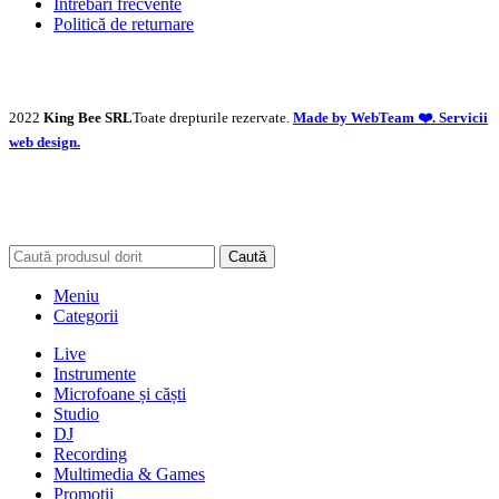
Întrebări frecvente
Politică de returnare
2022
King Bee SRL
Toate drepturile rezervate.
Made by WebTeam ❤️. Servicii
web design.
Caută
Meniu
Categorii
Live
Instrumente
Microfoane și căști
Studio
DJ
Recording
Multimedia & Games
Promoții