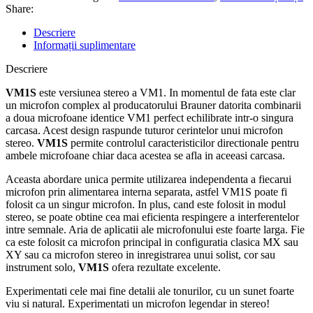
Share:
Descriere
Informații suplimentare
Descriere
VM1S
este versiunea stereo a VM1. In momentul de fata este clar
un microfon complex al producatorului Brauner datorita combinarii
a doua microfoane identice VM1 perfect echilibrate intr-o singura
carcasa. Acest design raspunde tuturor cerintelor unui microfon
stereo.
VM1S
permite controlul caracteristicilor directionale pentru
ambele microfoane chiar daca acestea se afla in aceeasi carcasa.
Aceasta abordare unica permite utilizarea independenta a fiecarui
microfon prin alimentarea interna separata, astfel VM1S poate fi
folosit ca un singur microfon. In plus, cand este folosit in modul
stereo, se poate obtine cea mai eficienta respingere a interferentelor
intre semnale. Aria de aplicatii ale microfonului este foarte larga. Fie
ca este folosit ca microfon principal in configuratia clasica MX sau
XY sau ca microfon stereo in inregistrarea unui solist, cor sau
instrument solo,
VM1S
ofera rezultate excelente.
Experimentati cele mai fine detalii ale tonurilor, cu un sunet foarte
viu si natural. Experimentati un microfon legendar in stereo!