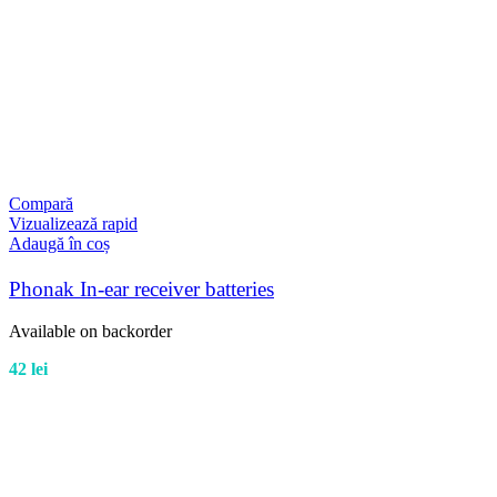
Compară
Vizualizează rapid
Adaugă în coș
Phonak In-ear receiver batteries
Available on backorder
42
lei