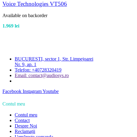
Voice Technologies VT506
Available on backorder
1.969
lei
BUCURESTI, sector 1, Str. Limpejoarei
Nr. 9, ap. 1
Telefon: +40728320419
Email: contact@audiosys.ro
Facebook
Instagram
Youtube
Contul meu
Contul meu
Contact
Despre Noi
Reclamații
Urmărește comanda