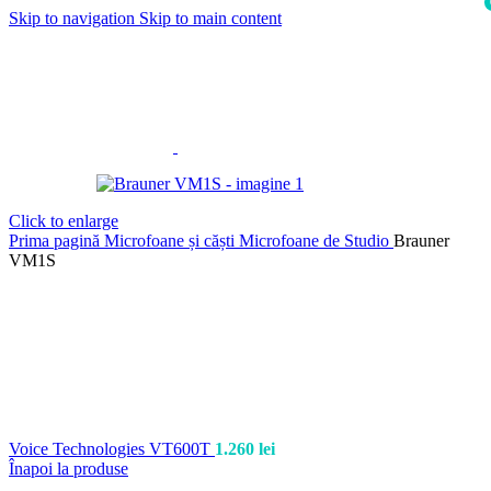
Skip to navigation
Skip to main content
i
Click to enlarge
Prima pagină
Microfoane și căști
Microfoane de Studio
Brauner
VM1S
Voice Technologies VT600T
1.260
lei
Înapoi la produse