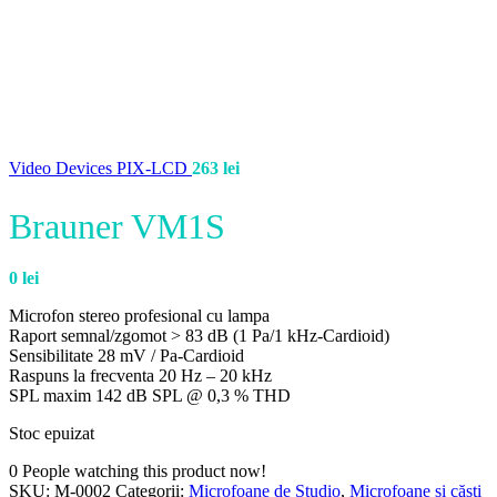
Video Devices PIX-LCD
263
lei
Brauner VM1S
0
lei
Microfon stereo profesional cu lampa
Raport semnal/zgomot > 83 dB (1 Pa/1 kHz-Cardioid)
Sensibilitate 28 mV / Pa-Cardioid
Raspuns la frecventa 20 Hz – 20 kHz
SPL maxim 142 dB SPL @ 0,3 % THD
Stoc epuizat
0
People watching this product now!
SKU:
M-0002
Categorii:
Microfoane de Studio
,
Microfoane și căști