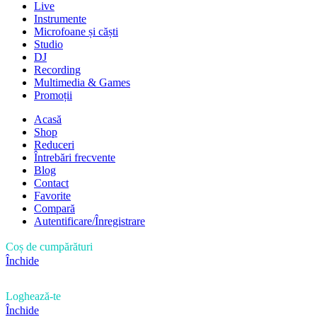
Live
Instrumente
Microfoane și căști
Studio
DJ
Recording
Multimedia & Games
Promoții
Acasă
Shop
Reduceri
Întrebări frecvente
Blog
Contact
Favorite
Compară
Autentificare/Înregistrare
Coș de cumpărături
Închide
Loghează-te
Închide