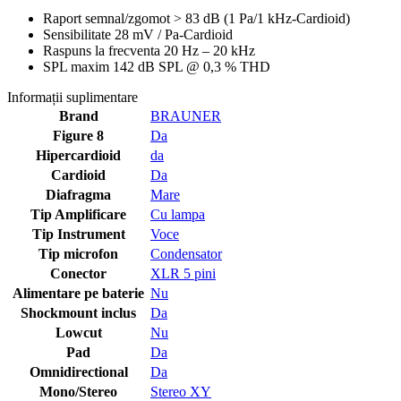
Raport semnal/zgomot > 83 dB (1 Pa/1 kHz-Cardioid)
Sensibilitate 28 mV / Pa-Cardioid
Raspuns la frecventa 20 Hz – 20 kHz
SPL maxim 142 dB SPL @ 0,3 % THD
Informații suplimentare
Brand
BRAUNER
Figure 8
Da
Hipercardioid
da
Cardioid
Da
Diafragma
Mare
Tip Amplificare
Cu lampa
Tip Instrument
Voce
Tip microfon
Condensator
Conector
XLR 5 pini
Alimentare pe baterie
Nu
Shockmount inclus
Da
Lowcut
Nu
Pad
Da
Omnidirectional
Da
Mono/Stereo
Stereo XY