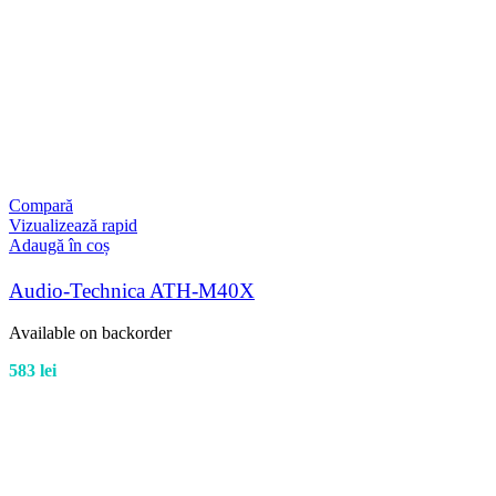
Compară
Vizualizează rapid
Adaugă în coș
Audio-Technica ATH-M40X
Available on backorder
583
lei