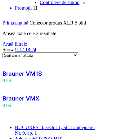
Controlere de studio
12
Promoții
11
Prima pagină
Conector produs
XLR 5 pini
Afișez toate cele 2 rezultate
Arată filtrele
Show
9
12
18
24
Brauner VM1S
0
lei
Brauner VMX
0
lei
BUCURESTI, sector 1, Str. Limpejoarei
Nr. 9, ap. 1
Telefon: +40728320419