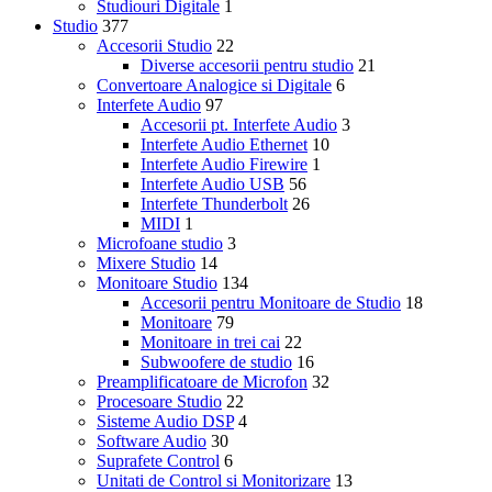
Studiouri Digitale
1
Studio
377
Accesorii Studio
22
Diverse accesorii pentru studio
21
Convertoare Analogice si Digitale
6
Interfete Audio
97
Accesorii pt. Interfete Audio
3
Interfete Audio Ethernet
10
Interfete Audio Firewire
1
Interfete Audio USB
56
Interfete Thunderbolt
26
MIDI
1
Microfoane studio
3
Mixere Studio
14
Monitoare Studio
134
Accesorii pentru Monitoare de Studio
18
Monitoare
79
Monitoare in trei cai
22
Subwoofere de studio
16
Preamplificatoare de Microfon
32
Procesoare Studio
22
Sisteme Audio DSP
4
Software Audio
30
Suprafete Control
6
Unitati de Control si Monitorizare
13