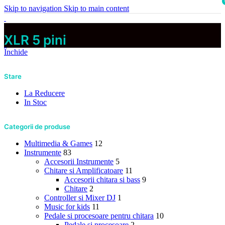
Skip to navigation
Skip to main content
i
XLR 5 pini
Închide
Stare
La Reducere
In Stoc
Categorii de produse
Multimedia & Games
12
Instrumente
83
Accesorii Instrumente
5
Chitare si Amplificatoare
11
Accesorii chitara si bass
9
Chitare
2
Controller si Mixer DJ
1
Music for kids
11
Pedale si procesoare pentru chitara
10
Pedale si procesoare
2