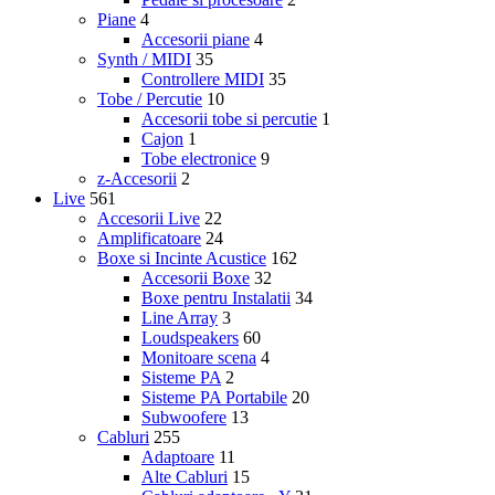
Piane
4
Accesorii piane
4
Synth / MIDI
35
Controllere MIDI
35
Tobe / Percutie
10
Accesorii tobe si percutie
1
Cajon
1
Tobe electronice
9
z-Accesorii
2
Live
561
Accesorii Live
22
Amplificatoare
24
Boxe si Incinte Acustice
162
Accesorii Boxe
32
Boxe pentru Instalatii
34
Line Array
3
Loudspeakers
60
Monitoare scena
4
Sisteme PA
2
Sisteme PA Portabile
20
Subwoofere
13
Cabluri
255
Adaptoare
11
Alte Cabluri
15