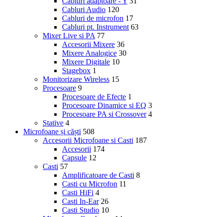
Cabluri adaptoare - Y
31
Cabluri Audio
120
Cabluri de microfon
17
Cabluri pt. Instrument
63
Mixer Live si PA
77
Accesorii Mixere
36
Mixere Analogice
30
Mixere Digitale
10
Stagebox
1
Monitorizare Wireless
15
Procesoare
9
Procesoare de Efecte
1
Procesoare Dinamice si EQ
3
Procesoare PA si Crossover
4
Stative
4
Microfoane și căști
508
Accesorii Microfoane si Casti
187
Accesorii
174
Capsule
12
Casti
57
Amplificatoare de Casti
8
Casti cu Microfon
11
Casti HiFi
4
Casti In-Ear
26
Casti Studio
10