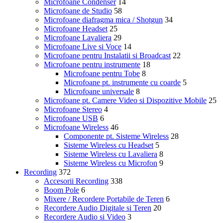
Microfoane Condenser
14
Microfoane de Studio
58
Microfoane diafragma mica / Shotgun
34
Microfoane Headset
25
Microfoane Lavaliera
29
Microfoane Live si Voce
14
Microfoane pentru Instalatii si Broadcast
22
Microfoane pentru instrumente
18
Microfoane pentru Tobe
8
Microfoane pt. instrumente cu coarde
5
Microfoane universale
8
Microfoane pt. Camere Video si Dispozitive Mobile
25
Microfoane Stereo
4
Microfoane USB
6
Microfoane Wireless
46
Componente pt. Sisteme Wireless
28
Sisteme Wireless cu Headset
5
Sisteme Wireless cu Lavaliera
8
Sisteme Wireless cu Microfon
9
Recording
372
Accesorii Recording
338
Boom Pole
6
Mixere / Recordere Portabile de Teren
6
Recordere Audio Digitale si Teren
20
Recordere Audio si Video
3