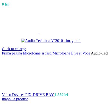
0
lei
Click to enlarge
Prima pagină
Microfoane și căști
Microfoane Live si Voce
Audio-Tec
Video Devices PIX-DRIVE BAY
1.559
lei
Înapoi la produse