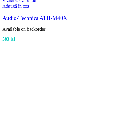
Vizualizează rapid
Adaugă în coș
Audio-Technica ATH-M40X
Available on backorder
583
lei