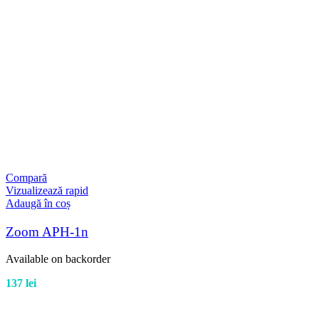
Compară
Vizualizează rapid
Adaugă în coș
Zoom APH-1n
Available on backorder
137
lei