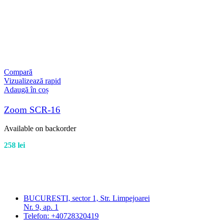
Compară
Vizualizează rapid
Adaugă în coș
Zoom SCR-16
Available on backorder
258
lei
BUCURESTI, sector 1, Str. Limpejoarei
Nr. 9, ap. 1
Telefon: +40728320419