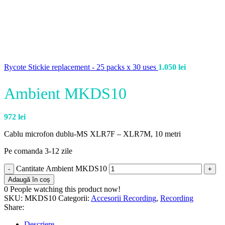
Rycote Stickie replacement - 25 packs x 30 uses
1.050
lei
Ambient MKDS10
972
lei
Cablu microfon dublu-MS XLR7F – XLR7M, 10 metri
Pe comanda 3-12 zile
Cantitate Ambient MKDS10
Adaugă în coș
0
People watching this product now!
SKU:
MKDS10
Categorii:
Accesorii Recording
,
Recording
Share:
Descriere