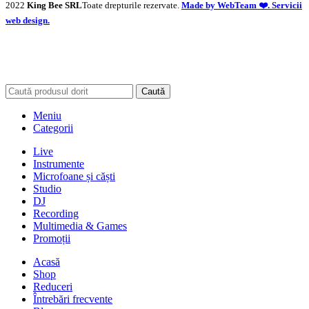
2022
King Bee SRL
Toate drepturile rezervate.
Made by WebTeam ❤️. Servicii
web design.
Caută
Meniu
Categorii
Live
Instrumente
Microfoane și căști
Studio
DJ
Recording
Multimedia & Games
Promoții
Acasă
Shop
Reduceri
Întrebări frecvente