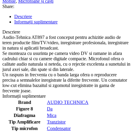
Mobile
,
Microfoane și căști
Share:
Descriere
Informații suplimentare
Descriere
Audio-Tehnica AT897 a fost conceput pentru achizitie audio de
teren productie film/TV/video, inregistrare profesionala, inregistrare
in natura si aplicatii broadcast.
Se monteaza cu usurinta pe camera video DV si ramane in afara
cadrului chiar si cu camere digitale compacte. Microfonul ofera o
calitate audio naturala si neteda, cu o rejectie excelenta a sunetului in
jurul axei sale, din spate si din laterale.
Un raspuns in frecventa cu o banda larga ofera o reproducere
precisa a semnalelor inregistrate la diferite frecvente. Un comutator
low-cut elimina bazaitul si zgomotul inregistratre in gama de
frecvente joase.
Informații suplimentare
Brand
AUDIO TECHNICA
Figure 8
Da
Diafragma
Mica
Tip Amplificare
Tranzistor
Tip microfon
Condensator