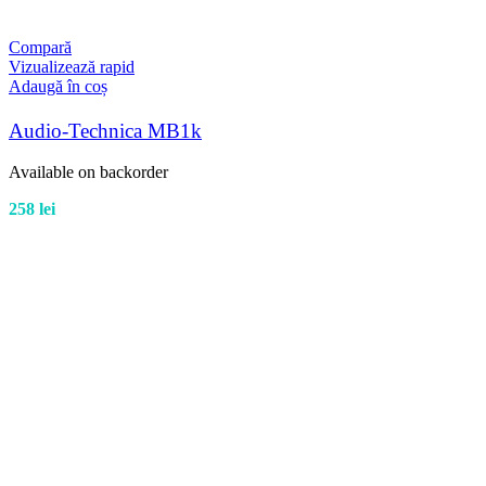
Compară
Vizualizează rapid
Adaugă în coș
Audio-Technica MB1k
Available on backorder
258
lei