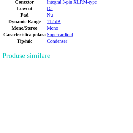
Conector
Integral 3-pin XLRM-type
Lowcut
Da
Pad
Nu
Dynamic Range
112 dB
Mono/Stereo
Mono
Caracteristica polara
Supercardioid
Tip/mic
Condenser
Produse similare