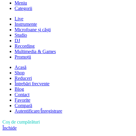
Meniu
Categorii
Live
Instrumente
Microfoane și căști
Studio
DJ
Recording
Multimedia & Games
Promoții
Acasă
Shop
Reduceri
Întrebări frecvente
Blog
Contact
Favorite
Compară
Autentificare/Înregistrare
Coș de cumpărături
Închide