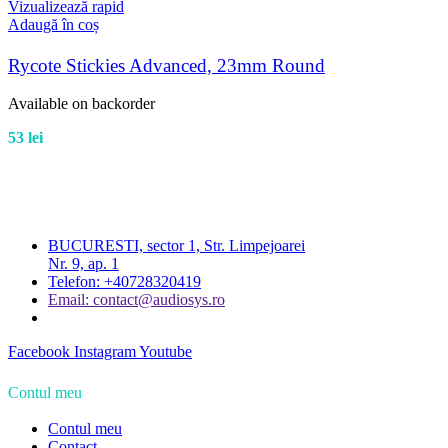
Vizualizează rapid
Adaugă în coș
Rycote Stickies Advanced, 23mm Round
Available on backorder
53
lei
BUCURESTI, sector 1, Str. Limpejoarei
Nr. 9, ap. 1
Telefon: +40728320419
Email: contact@audiosys.ro
Facebook
Instagram
Youtube
Contul meu
Contul meu
Contact