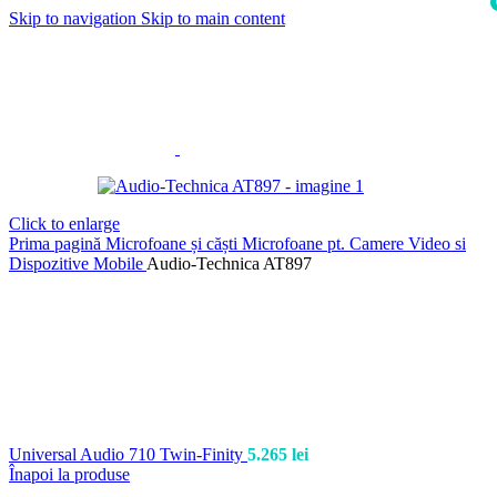
Skip to navigation
Skip to main content
i
Click to enlarge
Prima pagină
Microfoane și căști
Microfoane pt. Camere Video si
Dispozitive Mobile
Audio-Technica AT897
Universal Audio 710 Twin-Finity
5.265
lei
Înapoi la produse