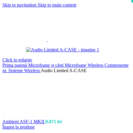
Skip to navigation
Skip to main content
i
Click to enlarge
Prima pagină
Microfoane și căști
Microfoane Wireless
Componente
pt. Sisteme Wireless
Audio Limited A-CASE
Ambient ASF-1 MKII
8.871
lei
Înapoi la produse