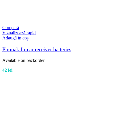
Compară
Vizualizează rapid
Adaugă în coș
Phonak In-ear receiver batteries
Available on backorder
42
lei