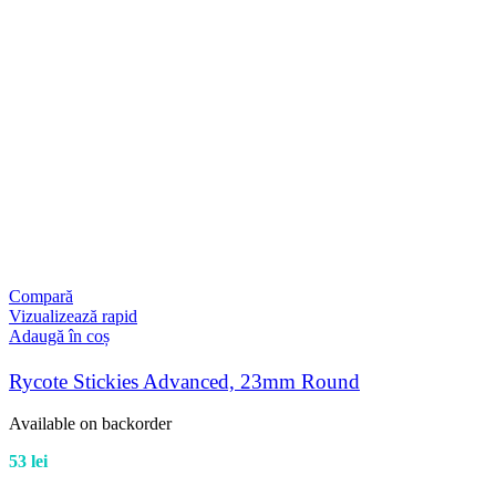
Compară
Vizualizează rapid
Adaugă în coș
Rycote Stickies Advanced, 23mm Round
Available on backorder
53
lei