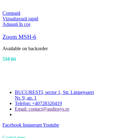
Compară
Vizualizează rapid
Adaugă în coș
Zoom MSH-6
Available on backorder
510
lei
BUCURESTI, sector 1, Str. Limpejoarei
Nr. 9, ap. 1
Telefon: +40728320419
Email: contact@audiosys.ro
Facebook
Instagram
Youtube
Contul meu