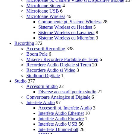
Microfoane pt. Camere Video si Dispozitive Mobile
25
Microfoane Stereo
4
Microfoane USB
6
Microfoane Wireless
46
Componente pt. Sisteme Wireless
28
Sisteme Wireless cu Headset
5
Sisteme Wireless cu Lavaliera
8
Sisteme Wireless cu Microfon
9
Recording
372
Accesorii Recording
338
Boom Pole
6
Mixere / Recordere Portabile de Teren
6
Recordere Audio Digitale si Teren
20
Recordere Audio si Video
3
Studiouri Digitale
1
Studio
377
Accesorii Studio
22
Diverse accesorii pentru studio
21
Convertoare Analogice si Digitale
6
Interfete Audio
97
Accesorii pt. Interfete Audio
3
Interfete Audio Ethernet
10
Interfete Audio Firewire
1
Interfete Audio USB
56
Interfete Thunderbolt
26