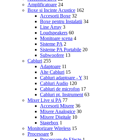
Amplificatoare
24
Boxe si Incinte Acustice
162
Accesorii Boxe
32
Boxe pentru Instalatii
34
Line Array
3
Loudspeakers
60
Monitoare scena
4
Sisteme PA
2
Sisteme PA Portabile
20
Subwoofere
13
Cabluri
255
Adaptoare
11
Alte Cabluri
15
Cabluri adaptoare - Y
31
Cabluri Audio
120
Cabluri de microfon
17
Cabluri pt. Instrument
63
Mixer Live si PA
77
Accesorii Mixere
36
Mixere Analogice
30
Mixere Digitale
10
Stagebox
1
Monitorizare Wireless
15
Procesoare
9
Procesoare de Efecte
1