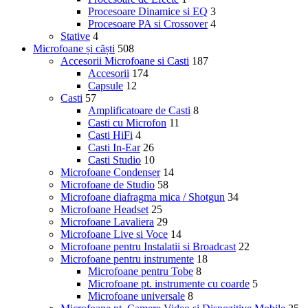
Procesoare Dinamice si EQ
3
Procesoare PA si Crossover
4
Stative
4
Microfoane și căști
508
Accesorii Microfoane si Casti
187
Accesorii
174
Capsule
12
Casti
57
Amplificatoare de Casti
8
Casti cu Microfon
11
Casti HiFi
4
Casti In-Ear
26
Casti Studio
10
Microfoane Condenser
14
Microfoane de Studio
58
Microfoane diafragma mica / Shotgun
34
Microfoane Headset
25
Microfoane Lavaliera
29
Microfoane Live si Voce
14
Microfoane pentru Instalatii si Broadcast
22
Microfoane pentru instrumente
18
Microfoane pentru Tobe
8
Microfoane pt. instrumente cu coarde
5
Microfoane universale
8