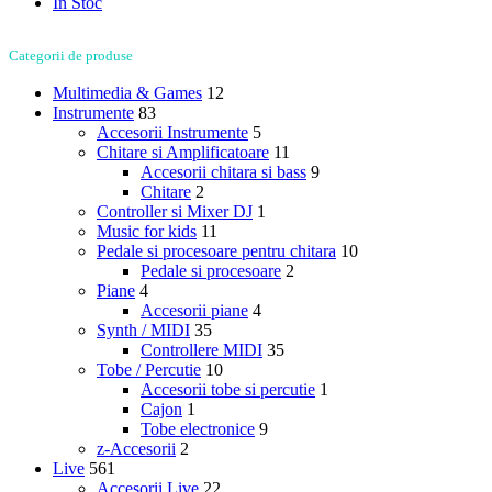
In Stoc
Categorii de produse
Multimedia & Games
12
Instrumente
83
Accesorii Instrumente
5
Chitare si Amplificatoare
11
Accesorii chitara si bass
9
Chitare
2
Controller si Mixer DJ
1
Music for kids
11
Pedale si procesoare pentru chitara
10
Pedale si procesoare
2
Piane
4
Accesorii piane
4
Synth / MIDI
35
Controllere MIDI
35
Tobe / Percutie
10
Accesorii tobe si percutie
1
Cajon
1
Tobe electronice
9
z-Accesorii
2
Live
561
Accesorii Live
22