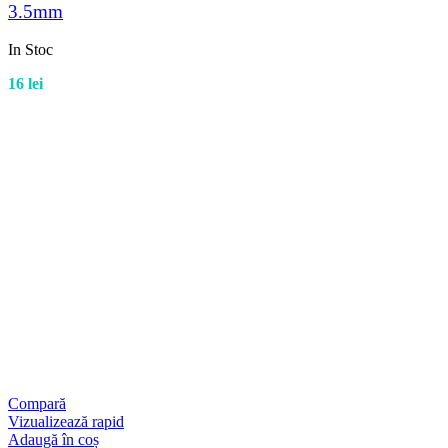
3.5mm
In Stoc
16
lei
Compară
Vizualizează rapid
Adaugă în coș