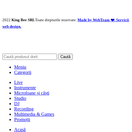
2022
King Bee SRL
Toate drepturile rezervate.
Made by WebTeam ❤️. Servicii
web design.
Caută
Meniu
Categorii
Live
Instrumente
Microfoane și căști
Studio
DJ
Recording
Multimedia & Games
Promoții
Acasă