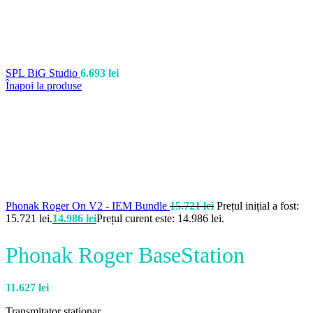
SPL BiG Studio
6.693
lei
Înapoi la produse
Phonak Roger On V2 - IEM Bundle
15.721
lei
Prețul inițial a fost:
15.721 lei.
14.986
lei
Prețul curent este: 14.986 lei.
Phonak Roger BaseStation
11.627
lei
Transmitator stationar