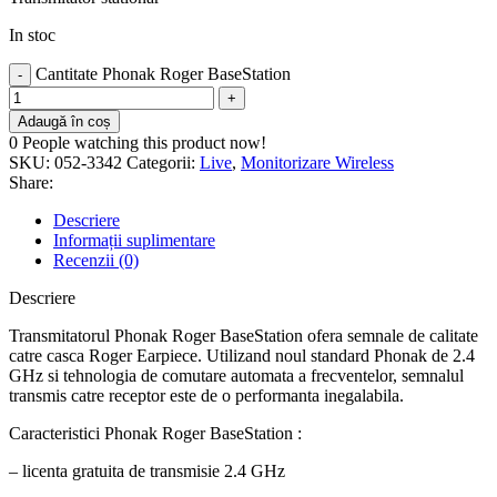
In stoc
Cantitate Phonak Roger BaseStation
Adaugă în coș
0
People watching this product now!
SKU:
052-3342
Categorii:
Live
,
Monitorizare Wireless
Share:
Descriere
Informații suplimentare
Recenzii (0)
Descriere
Transmitatorul Phonak Roger BaseStation ofera semnale de calitate
catre casca Roger Earpiece. Utilizand noul standard Phonak de 2.4
GHz si tehnologia de comutare automata a frecventelor, semnalul
transmis catre receptor este de o performanta inegalabila.
Caracteristici Phonak Roger BaseStation :
– licenta gratuita de transmisie 2.4 GHz