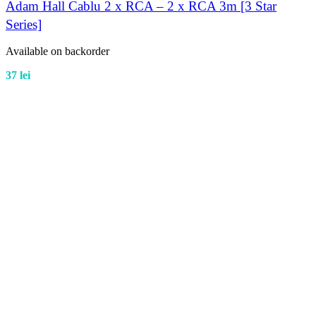
Adam Hall Cablu 2 x RCA – 2 x RCA 3m [3 Star
Series]
Available on backorder
37
lei