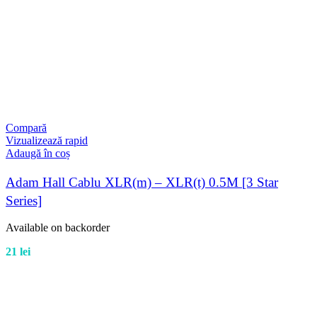
Compară
Vizualizează rapid
Adaugă în coș
Adam Hall Cablu XLR(m) – XLR(t) 0.5M [3 Star
Series]
Available on backorder
21
lei