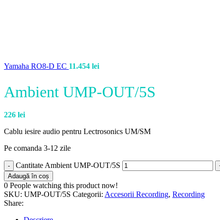
Yamaha RO8-D EC
11.454
lei
Ambient UMP-OUT/5S
226
lei
Cablu iesire audio pentru Lectrosonics UM/SM
Pe comanda 3-12 zile
Cantitate Ambient UMP-OUT/5S
Adaugă în coș
0
People watching this product now!
SKU:
UMP-OUT/5S
Categorii:
Accesorii Recording
,
Recording
Share:
Descriere