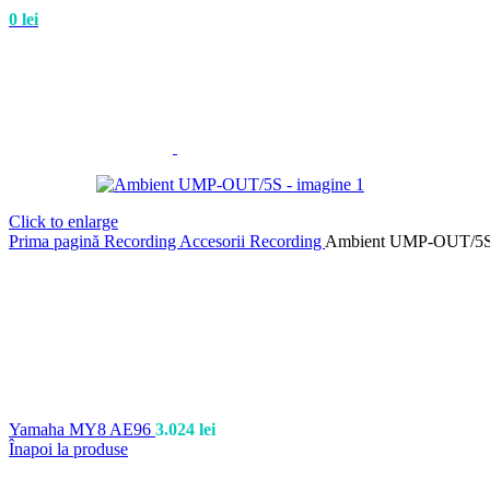
0
lei
Click to enlarge
Prima pagină
Recording
Accesorii Recording
Ambient UMP-OUT/5
Yamaha MY8 AE96
3.024
lei
Înapoi la produse