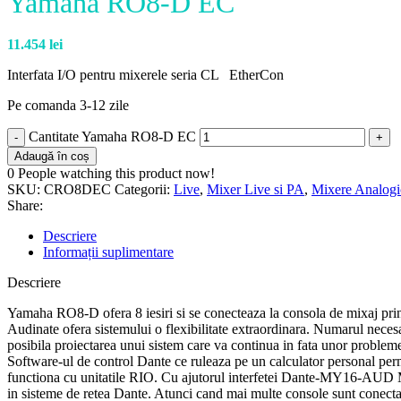
Yamaha RO8-D EC
11.454
lei
Interfata I/O pentru mixerele seria CL EtherCon
Pe comanda 3-12 zile
Cantitate Yamaha RO8-D EC
Adaugă în coș
0
People watching this product now!
SKU:
CRO8DEC
Categorii:
Live
,
Mixer Live si PA
,
Mixere Analogi
Share:
Descriere
Informații suplimentare
Descriere
Yamaha RO8-D ofera 8 iesiri si se conecteaza la consola de mixaj prin 
Audinate ofera sistemului o flexibilitate extraordinara. Numarul necesa
posibila proiectarea unui sistem care va continua in fata unor problem
Software-ul de control Dante ce ruleaza pe un calculator personal per
functiona cu unitatile RIO. Cu ajutorul interfetei Dante-MY16-AUD 
in sisteme de retea Dante. Atunci cand mai multe console sunt conectat