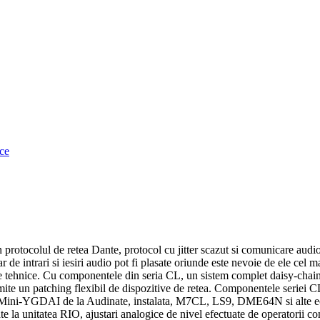
ce
protocolul de retea Dante, protocol cu jitter scazut si comunicare audio 
r de intrari si iesiri audio pot fi plasate oriunde este nevoie de ele cel
e tehnice. Cu componentele din seria CL, un sistem complet daisy-chain p
mite un patching flexibil de dispozitive de retea. Componentele seriei 
Mini-YGDAI de la Audinate, instalata, M7CL, LS9, DME64N si alte echi
e la unitatea RIO, ajustari analogice de nivel efectuate de operatorii c