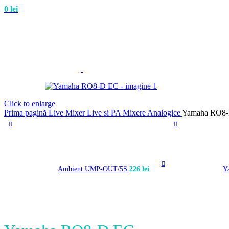
0
lei
Click to enlarge
Prima pagină
Live
Mixer Live si PA
Mixere Analogice
Yamaha RO8
Ambient UMP-OUT/5S
226
lei
Y