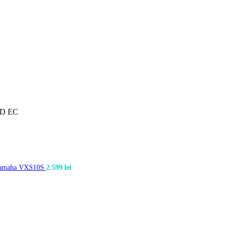
-D EC
amaha VXS10S
2.599
lei